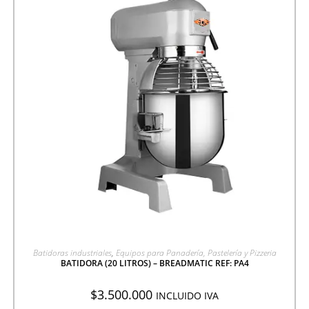
AGREGAR A COTIZACIÓN
Batidoras industriales
,
Equipos para Panadería, Pastelería y Pizzeria
BATIDORA (20 LITROS) – BREADMATIC REF: PA4
$
3.500.000
INCLUIDO IVA