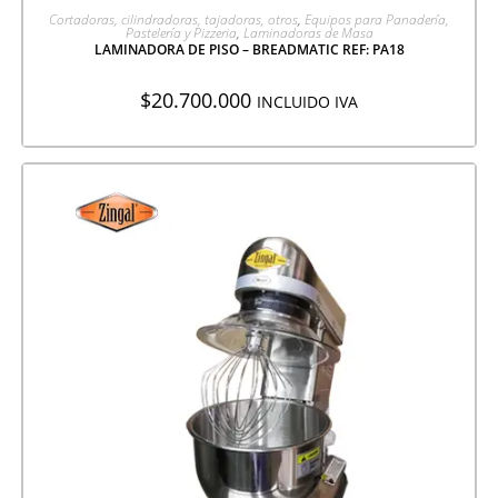
AGREGAR A COTIZACIÓN
Cortadoras, cilindradoras, tajadoras, otros
,
Equipos para Panadería,
Pastelería y Pizzeria
,
Laminadoras de Masa
LAMINADORA DE PISO – BREADMATIC REF: PA18
$
20.700.000
INCLUIDO IVA