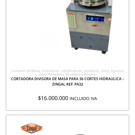
AGREGAR A COTIZACIÓN
Cortador de Masa
,
Cortadoras, cilindradoras, tajadoras, otros
,
Equipos
para Panadería, Pastelería y Pizzeria
CORTADORA DIVISORA DE MASA PARA 36 CORTES HIDRAULICA –
ZINGAL REF: PA32
$
16.000.000
INCLUIDO IVA