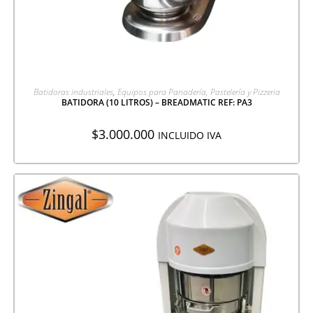
AGREGAR A COTIZACIÓN
Batidoras industriales
,
Equipos para Panadería, Pastelería y Pizzeria
BATIDORA (10 LITROS) – BREADMATIC REF: PA3
$
3.000.000
INCLUIDO IVA