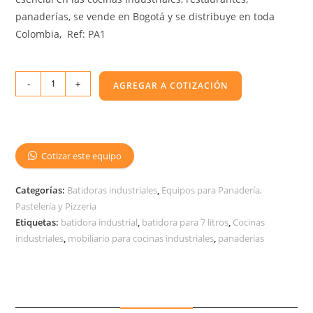
panaderías, se vende en Bogotá y se distribuye en toda
Colombia, Ref: PA1
-
+
AGREGAR A COTIZACIÓN
Cotizar este equipo
Categorías:
Batidoras industriales
,
Equipos para Panadería,
Pastelería y Pizzeria
Etiquetas:
batidora industrial
,
batidora para 7 litros
,
Cocinas
industriales
,
mobiliario para cocinas industriales
,
panaderias