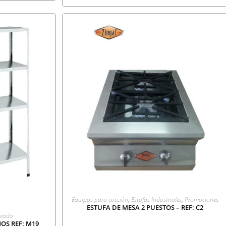
AGREGAR A COTIZACIÓN
Equipos para cocción
,
Estufas Industriales
,
Promociones
ESTUFA DE MESA 2 PUESTOS – REF: C2
CIÓN
avado
OS REF: M19