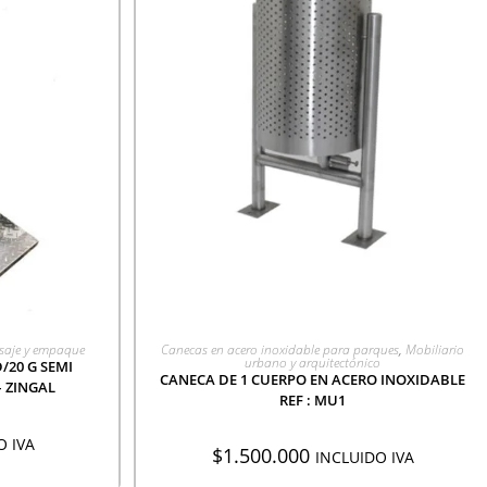
CIÓN
AGREGAR A COTIZACIÓN
saje y empaque
Canecas en acero inoxidable para parques
,
Mobiliario
urbano y arquitectónico
/20 G SEMI
CANECA DE 1 CUERPO EN ACERO INOXIDABLE
– ZINGAL
REF : MU1
O IVA
$
1.500.000
INCLUIDO IVA