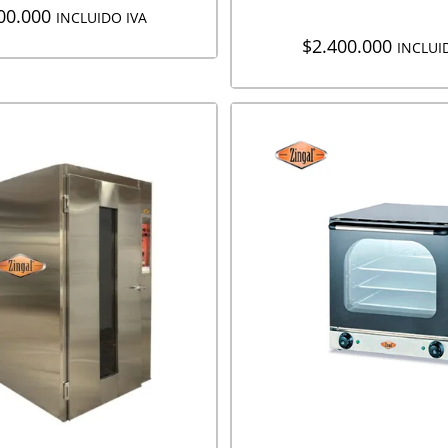
00.000
INCLUIDO IVA
$
2.400.000
INCLUI
EGAR A COTIZACIÓN