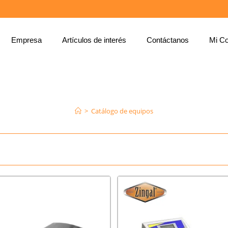
Empresa
Artículos de interés
Contáctanos
Mi Co
CATÁLOGO DE EQUIPOS
Aquí es donde puedes ver los productos en esta tienda.
>
Catálogo de equipos