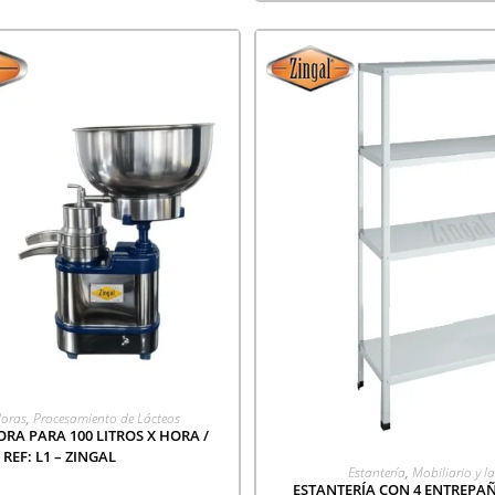
EGAR A COTIZACIÓN
oras
,
Procesamiento de Lácteos
A PARA 100 LITROS X HORA /
REF: L1 – ZINGAL
AGREGAR A COTIZA
Estantería
,
Mobiliario y l
ESTANTERÍA CON 4 ENTREPAÑ