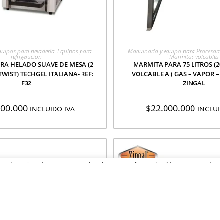
EGAR A COTIZACIÓN
AGREGAR A COTIZA
quipos para heladería
,
Equipos para
Maquinaria y equipo para Procesam
refrigeración
Marmitas volcables
RA HELADO SUAVE DE MESA (2
MARMITA PARA 75 LITROS (2
TWIST) TECHGEL ITALIANA- REF:
VOLCABLE A ( GAS – VAPOR – 
F32
ZINGAL
900.000
$
22.000.000
INCLUIDO IVA
INCLUI