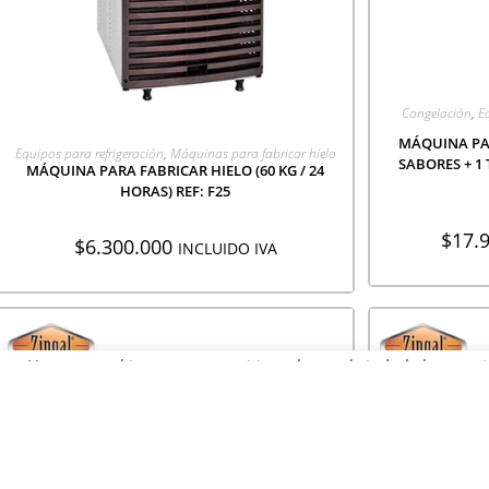
AGR
Congelación
,
E
MÁQUINA PA
AGREGAR A COTIZACIÓN
Equipos para refrigeración
,
Máquinas para fabricar hielo
SABORES + 1 
MÁQUINA PARA FABRICAR HIELO (60 KG / 24
HORAS) REF: F25
$
17.
$
6.300.000
INCLUIDO IVA