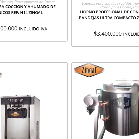
AGREGAR A COTIZA
Cárnicos
,
Procesamiento de Carnes
Equipos para comidas rápidas
,
Hor
RA COCCION Y AHUMADO DE
Horno para Cocina
,
Hor
HORNO PROFESIONAL DE CONV
ICOS REF: H14 ZINGAL
BANDEJAS ULTRA COMPACTO ZI
000.000
INCLUIDO IVA
$
3.400.000
INCLUI