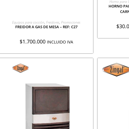
Horno para 
HORNO PA
CARN
AGREGAR A COTIZACIÓN
Equipos para cocción
,
Freidores
,
Promociones
$
30.
FREIDOR A GAS DE MESA – REF: C27
$
1.700.000
INCLUIDO IVA