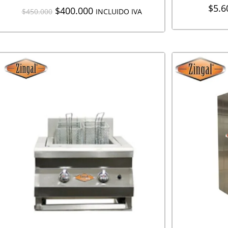
$
5.6
$
400.000
$
450.000
INCLUIDO IVA
AGR