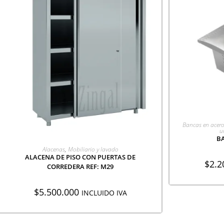
AGR
Bancas en acero
u
BA
AGREGAR A COTIZACIÓN
Alacenas
,
Mobiliario y lavado
ALACENA DE PISO CON PUERTAS DE
$
2.2
CORREDERA REF: M29
$
5.500.000
INCLUIDO IVA