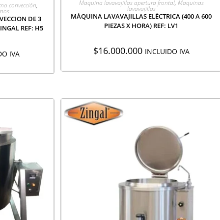
CIÓN
Maquina lavavajillas apertura frontal
,
Maquinas
no convección
,
lavavajillas
nos
MÁQUINA LAVAVAJILLAS ELÉCTRICA (400 A 600
ECCION DE 3
PIEZAS X HORA) REF: LV1
NGAL REF: H5
$
16.000.000
INCLUIDO IVA
DO IVA