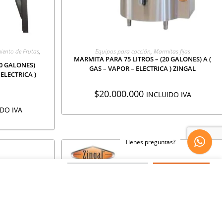
CIÓN
AGREGAR A COTIZACIÓN
iento de Frutas
,
Equipos para cocción
,
Marmitas fijas
MARMITA PARA 75 LITROS – (20 GALONES) A (
0 GALONES)
GAS – VAPOR – ELECTRICA ) ZINGAL
ELECTRICA )
$
20.000.000
INCLUIDO IVA
DO IVA
Tienes preguntas?