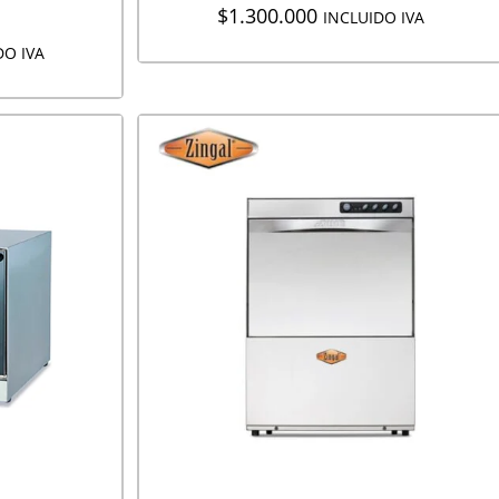
$
1.300.000
INCLUIDO IVA
DO IVA
AGREGAR A COTIZACIÓN