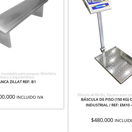
EGAR A COTIZACIÓN
 inoxidable para parques
,
Mobiliario
rbano y arquitectónico
NCA ZILLAT REF: B1
AGREGAR A COTIZA
Báscula de Recibo
,
Equipos para pe
00.000
INCLUIDO IVA
BÁSCULA DE PISO (150 KG) D
INDUSTRIAL / REF: EM10 
$
480.000
INCLUID