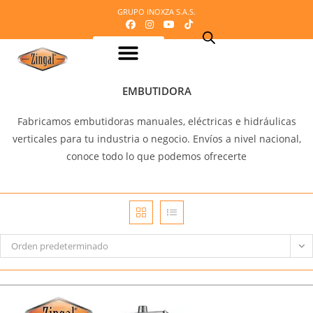
GRUPO INOXZA S.A.S.
Equipos para procesamiento de Lácteos
Equipos para procesamiento de Carnes
Maquinaria o equipos para procesamiento del cacao
Equipos para refrigeración
Equipos para panadería y pizzería
Equipos para procesamiento de frutas y verduras
Mobiliario en acero inoxidable
Línea Veterinaria
Cafetería – Heladeria – Comidas rápidas
Equipos para dosificación y empaque
Mi Cotización
EMBUTIDORA
Fabricamos embutidoras manuales, eléctricas e hidráulicas
verticales para tu industria o negocio. Envíos a nivel nacional,
conoce todo lo que podemos ofrecerte
Orden predeterminado