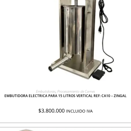
AGREGAR A COTIZACIÓN
Embutidoras
,
Procesamiento de Carnes
EMBUTIDORA ELECTRICA PARA 15 LITROS VERTICAL REF: CA10 – ZINGAL
$
3.800.000
INCLUIDO IVA