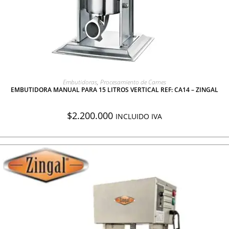
AGREGAR A COTIZACIÓN
Embutidoras
,
Procesamiento de Carnes
EMBUTIDORA MANUAL PARA 15 LITROS VERTICAL REF: CA14 – ZINGAL
$
2.200.000
INCLUIDO IVA