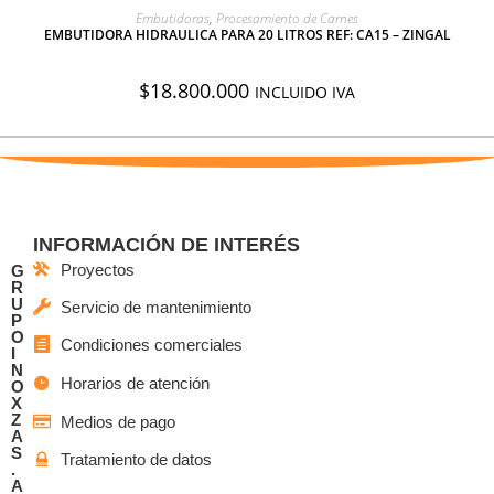
AGREGAR A COTIZACIÓN
Embutidoras
,
Procesamiento de Carnes
EMBUTIDORA HIDRAULICA PARA 20 LITROS REF: CA15 – ZINGAL
$
18.800.000
INCLUIDO IVA
INFORMACIÓN DE INTERÉS
Proyectos
G
R
U
Servicio de mantenimiento
P
O
Condiciones comerciales
I
N
Horarios de atención
O
X
Z
Medios de pago
A
S
Tratamiento de datos
.
A