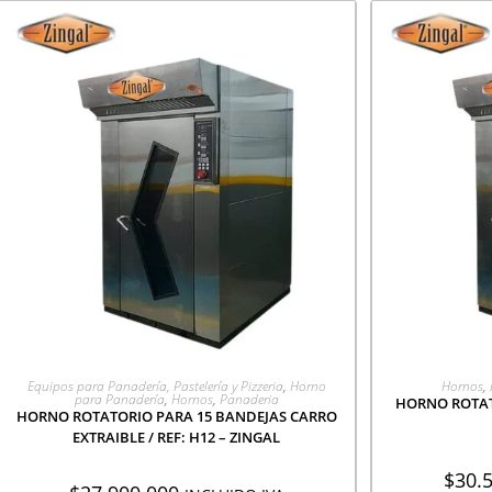
AGREGAR A COTIZACIÓN
AGR
Equipos para Panadería, Pastelería y Pizzeria
,
Horno
Hornos
,
para Panadería
,
Hornos
,
Panaderia
HORNO ROTATO
HORNO ROTATORIO PARA 15 BANDEJAS CARRO
EXTRAIBLE / REF: H12 – ZINGAL
$
30.