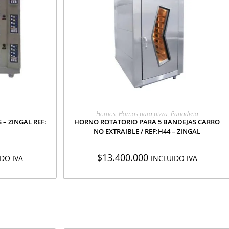
CIÓN
AGREGAR A COTIZACIÓN
Hornos
,
Hornos para pizza
,
Panaderia
– ZINGAL REF:
HORNO ROTATORIO PARA 5 BANDEJAS CARRO
NO EXTRAIBLE / REF:H44 – ZINGAL
$
13.400.000
DO IVA
INCLUIDO IVA