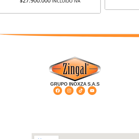
$
27.900.000
INCLUIDO IVA
GRUPO INOXZA S.A.S