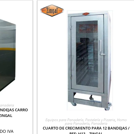
CIÓN
anaderia
ANDEJAS CARRO
 ZINGAL
AGREGAR A COTIZACIÓN
Equipos para Panadería, Pastelería y Pizzeria
,
Horno
para Panadería
,
Panaderia
CUARTO DE CRECIMIENTO PARA 12 BANDEJAS /
DO IVA
REF: H13 – ZINGAL