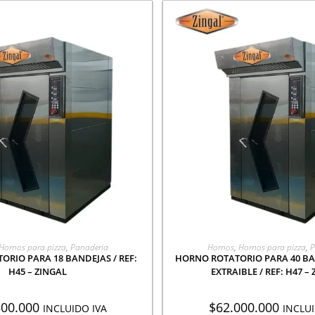
EGAR A COTIZACIÓN
AGREGAR A COTIZA
Hornos para pizza
,
Panaderia
Hornos
,
Hornos para pizza
,
P
RIO PARA 18 BANDEJAS / REF:
HORNO ROTATORIO PARA 40 B
H45 – ZINGAL
EXTRAIBLE / REF: H47 –
500.000
$
62.000.000
INCLUIDO IVA
INCLUI