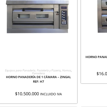
AGR
HORNO PANADE
AGREGAR A COTIZACIÓN
Equipos para Panadería, Pastelería y Pizzeria
,
Hornos
,
$
16.
Panaderia
HORNO PANADERÍA DE 1 CÁMARA – ZINGAL
REF: H7
$
10.500.000
INCLUIDO IVA