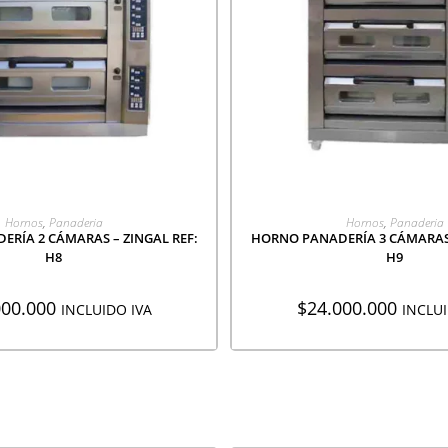
EGAR A COTIZACIÓN
AGREGAR A COTIZA
Hornos
,
Panaderia
Hornos
,
Panaderia
RÍA 2 CÁMARAS – ZINGAL REF:
HORNO PANADERÍA 3 CÁMARAS 
H8
H9
000.000
$
24.000.000
INCLUIDO IVA
INCLUI