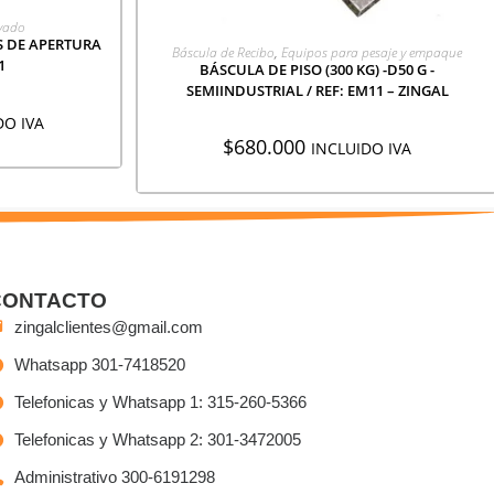
CIÓN
avado
S DE APERTURA
AGREGAR A COTIZACIÓN
Báscula de Recibo
,
Equipos para pesaje y empaque
1
BÁSCULA DE PISO (300 KG) -D50 G -
SEMIINDUSTRIAL / REF: EM11 – ZINGAL
DO IVA
$
680.000
INCLUIDO IVA
CONTACTO
zingalclientes@gmail.com
Whatsapp 301-7418520
Telefonicas y Whatsapp 1: 315-260-5366
Telefonicas y Whatsapp 2: 301-3472005
Administrativo 300-6191298