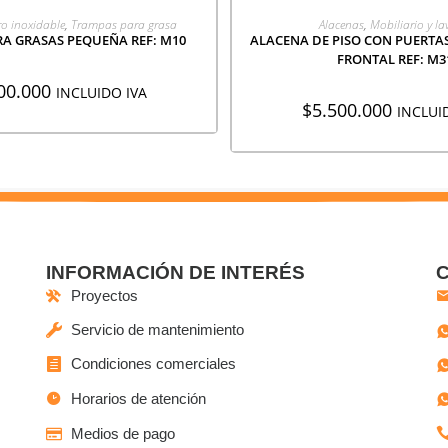
EGAR A COTIZACIÓN
AGREGAR A COTIZA
ro inoxidable
,
Trampas para grasa
Alacenas
,
Mobiliario y l
A GRASAS PEQUEÑA REF: M10
ALACENA DE PISO CON PUERTA
FRONTAL REF: M3
00.000
INCLUIDO IVA
$
5.500.000
INCLUI
INFORMACIÓN DE INTERÉS
Proyectos
Servicio de mantenimiento
Condiciones comerciales
Horarios de atención
Medios de pago