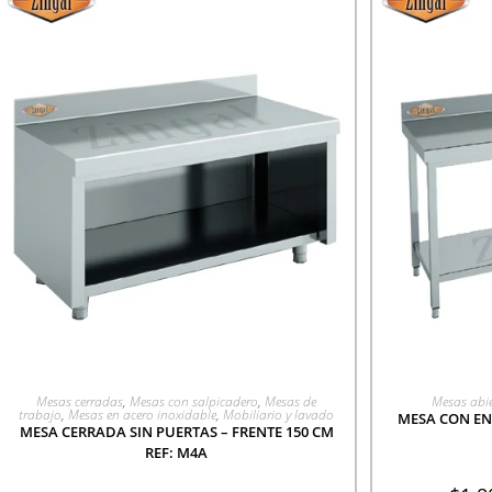
AGREGAR A COTIZACIÓN
AGR
Mesas cerradas
,
Mesas con salpicadero
,
Mesas de
Mesas abie
trabajo
,
Mesas en acero inoxidable
,
Mobiliario y lavado
MESA CON ENT
MESA CERRADA SIN PUERTAS – FRENTE 150 CM
REF: M4A