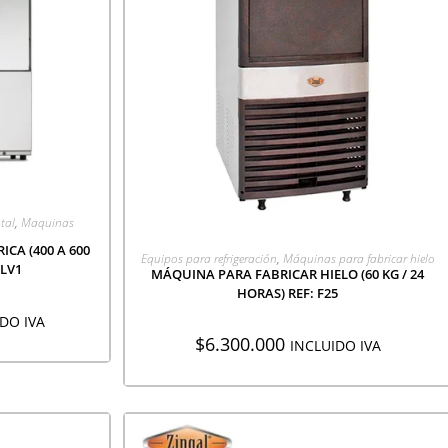
CIÓN
tal
,
Maquinas
CA (400 A 600
AGREGAR A COTIZACIÓN
Equipos para refrigeración
,
Máquinas para fabricar hielo
 LV1
MÁQUINA PARA FABRICAR HIELO (60 KG / 24
HORAS) REF: F25
DO IVA
$
6.300.000
INCLUIDO IVA