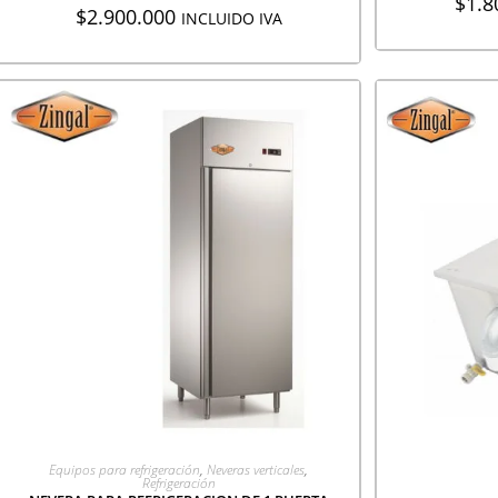
$
1.8
$
2.900.000
INCLUIDO IVA
AGREGAR A COTIZACIÓN
Equipos para refrigeración
,
Neveras verticales
,
Refrigeración