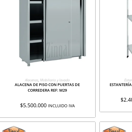
AGREGAR A COTIZACIÓN
AGR
Alacenas
,
Mobiliario y lavado
Estan
ALACENA DE PISO CON PUERTAS DE
ESTANTERÍA
CORREDERA REF: M29
$
2.4
$
5.500.000
INCLUIDO IVA