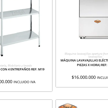
AGREGAR A COTIZA
Maquina lavavajillas apertura fron
lavavajillas
MÁQUINA LAVAVAJILLAS ELÉCTRI
EGAR A COTIZACIÓN
PIEZAS X HORA) REF:
tería
,
Mobiliario y lavado
 CON 4 ENTREPAÑOS REF: M19
$
16.000.000
INCLUI
00.000
INCLUIDO IVA