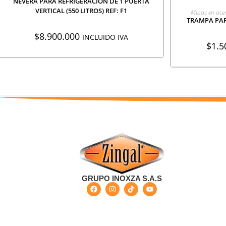
NEVERA PARA REFRIGERACION DE 1 PUERTA
AGR
VERTICAL (550 LITROS) REF: F1
Mesas en ace
TRAMPA PAR
$
8.900.000
INCLUIDO IVA
$
1.5
GRUPO INOXZA S.A.S