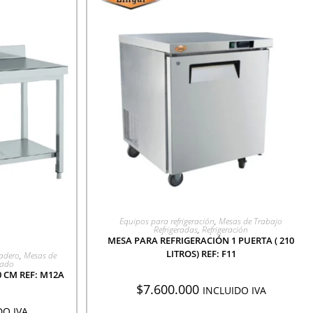
AGREGAR A COTIZACIÓN
Equipos para refrigeración
,
Mesas de Trabajo
Refrigeradas
,
Refrigeración
MESA PARA REFRIGERACIÓN 1 PUERTA ( 210
CIÓN
LITROS) REF: F11
adero
,
Mesas de
vado
 CM REF: M12A
$
7.600.000
INCLUIDO IVA
DO IVA