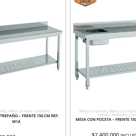
EGAR A COTIZACIÓN
AGREGAR A COTIZA
rtas
,
Mesas en acero inoxidable
Mesas con poceta
,
Mesas con salpic
trabajo
,
Mobiliario y la
REPAÑO – FRENTE 150 CM REF:
MESA CON POCETA – FRENTE 150
M1A
$
2.400.000
INCLUI