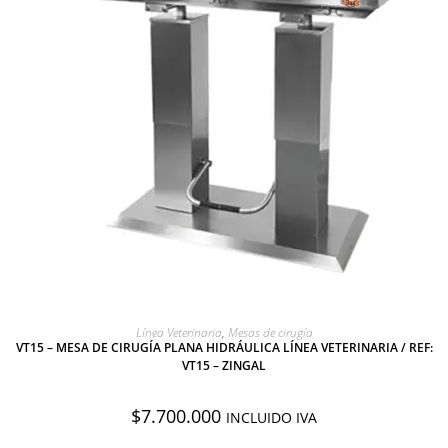
AGREGAR A COTIZACIÓN
Línea Veterinaria
,
Mesas de cirugía
VT15 – MESA DE CIRUGÍA PLANA HIDRÁULICA LÍNEA VETERINARIA / REF:
VT15 – ZINGAL
$
7.700.000
INCLUIDO IVA