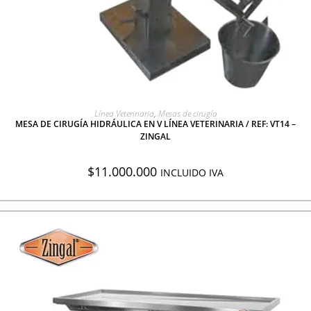
AGREGAR A COTIZACIÓN
Línea Veterinaria
,
Mesas de cirugía
MESA DE CIRUGÍA HIDRÁULICA EN V LÍNEA VETERINARIA / REF: VT14 –
ZINGAL
$
11.000.000
INCLUIDO IVA