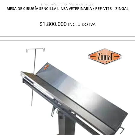
AGREGAR A COTIZACIÓN
Línea Veterinaria
,
Mesas de cirugía
MESA DE CIRUGÍA SENCILLA LINEA VETERINARIA / REF: VT13 – ZINGAL
$
1.800.000
INCLUIDO IVA