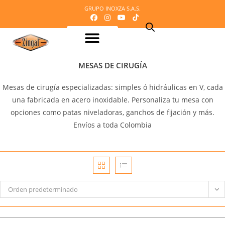
GRUPO INOXZA S.A.S.
Equipos para procesamiento de Lácteos
Equipos para procesamiento de Carnes
Maquinaria o equipos para procesamiento del cacao
Equipos para refrigeración
Equipos para panadería y pizzería
Equipos para procesamiento de frutas y verduras
Mobiliario en acero inoxidable
Línea Veterinaria
Cafetería – Heladeria – Comidas rápidas
Equipos para dosificación y empaque
Mi Cotización
MESAS DE CIRUGÍA
Mesas de cirugía especializadas: simples ó hidráulicas en V, cada
una fabricada en acero inoxidable. Personaliza tu mesa con
opciones como patas niveladoras, ganchos de fijación y más.
Envíos a toda Colombia
Orden predeterminado