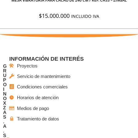
MESA VIBRATORIA PARA CACAO DE 240 CM / REF: CH33 – ZINGAL
$
15.000.000
INCLUIDO IVA
INFORMACIÓN DE INTERÉS
Proyectos
G
R
U
Servicio de mantenimiento
P
O
Condiciones comerciales
I
N
Horarios de atención
O
X
Z
Medios de pago
A
S
Tratamiento de datos
.
A
.
S