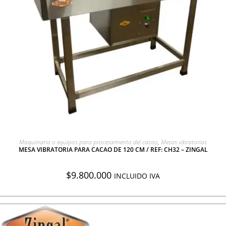
AGREGAR A COTIZACIÓN
Maquinaria o equipos para procesamiento del cacao
,
Mesas vibratorias
MESA VIBRATORIA PARA CACAO DE 120 CM / REF: CH32 – ZINGAL
$
9.800.000
INCLUIDO IVA