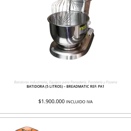
AGREGAR A COTIZACIÓN
Batidoras industriales
,
Equipos para Panadería, Pastelería y Pizzeria
BATIDORA (5 LITROS) – BREADMATIC REF: PA1
$
1.900.000
INCLUIDO IVA