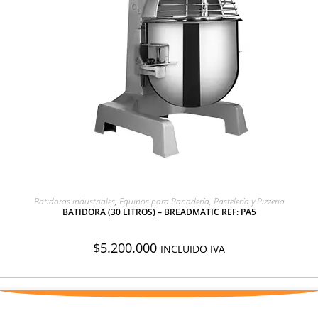
AGREGAR A COTIZACIÓN
Batidoras industriales
,
Equipos para Panadería, Pastelería y Pizzeria
BATIDORA (30 LITROS) – BREADMATIC REF: PA5
$
5.200.000
INCLUIDO IVA