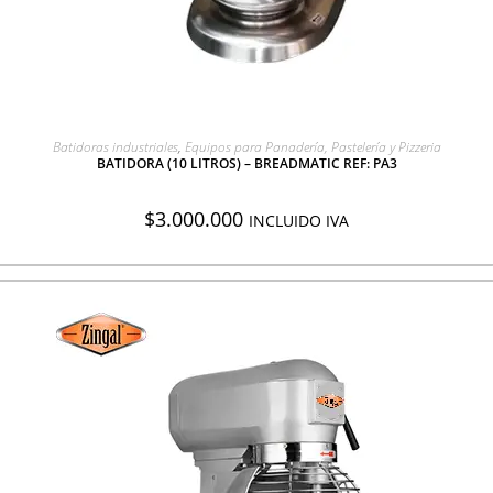
AGREGAR A COTIZACIÓN
Batidoras industriales
,
Equipos para Panadería, Pastelería y Pizzeria
BATIDORA (10 LITROS) – BREADMATIC REF: PA3
$
3.000.000
INCLUIDO IVA