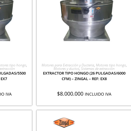
CIÓN
AGREGAR A COTIZACIÓN
tores tipo hongo
,
Motores para Extracción y Ducteria
,
Motores tipo hongo
,
extracción
Motores y ductos
,
Sistemas de extracción
ULGADAS/5500
EXTRACTOR TIPO HONGO (26 PULGADAS/6000
 EX7
CFM) – ZINGAL – REF: EX8
$
8.000.000
DO IVA
INCLUIDO IVA