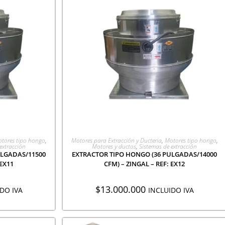
CIÓN
AGREGAR A COTIZACIÓN
tores tipo hongo
,
Motores para Extracción y Ducteria
,
Motores tipo hongo
,
extracción
Motores y ductos
,
Sistemas de extracción
ULGADAS/11500
EXTRACTOR TIPO HONGO (36 PULGADAS/14000
 EX11
CFM) – ZINGAL – REF: EX12
$
13.000.000
DO IVA
INCLUIDO IVA