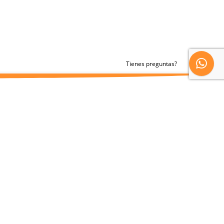
Tienes preguntas?
CONTACTO
zingalclientes@gmail.com
Whatsapp 301-7418520
Telefonicas y Whatsapp 1: 315-260-5366
Telefonicas y Whatsapp 2: 301-3472005
Administrativo 300-6191298