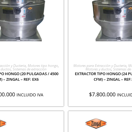
EGAR A COTIZACIÓN
AGREGAR A COTIZA
acción y Ducteria
,
Motores tipo hongo
,
Motores para Extracción y Ducteria
,
Mo
 ductos
,
Sistemas de extracción
Motores y ductos
,
Sistemas de 
PO HONGO (20 PULGADAS / 4500
EXTRACTOR TIPO HONGO (24 P
) – ZINGAL – REF: EX6
CFM) – ZINGAL – REF:
00.000
$
7.800.000
INCLUIDO IVA
INCLUI