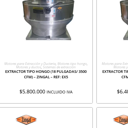
AGREGAR A COTIZACIÓN
AGR
Motores para Extracción y Ducteria
,
Motores tipo hongo
,
Motores para Extr
Motores y ductos
,
Sistemas de extracción
Motores y
EXTRACTOR TIPO HONGO (18 PULGADAS/ 3500
EXTRACTOR TI
CFM) – ZINGAL – REF: EX5
CFM
$
5.800.000
$
6.4
INCLUIDO IVA