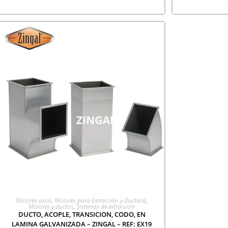
AGREGAR A COTIZACIÓN
Motores axial
,
Motores para Extracción y Ducteria
,
Motores y ductos
,
Sistemas de extracción
DUCTO, ACOPLE, TRANSICION, CODO, EN
LAMINA GALVANIZADA – ZINGAL – REF: EX19