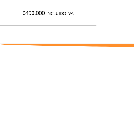
$
490.000
INCLUIDO IVA
GRUPO INOXZA S.A.S