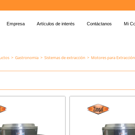
Empresa
Artículos de interés
Contáctanos
Mi Co
MOTORES PARA EXTRACCIÓN Y DUCTERIA
uctos
>
Gastronomia
>
Sistemas de extracción
>
Motores para Extracción