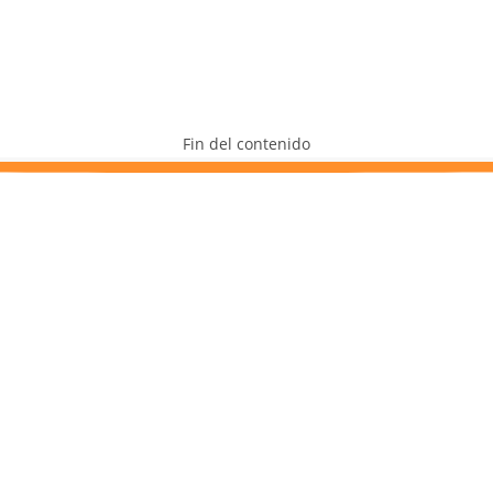
Fin del contenido
INFORMACIÓN DE INTERÉS
Proyectos
Servicio de mantenimiento
Condiciones comerciales
Horarios de atención
Medios de pago
Tratamiento de datos