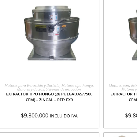
AGREGAR A COTIZACIÓN
AGR
Motores para Extracción y Ducteria
,
Motores tipo hongo
,
Motores para Extr
Motores y ductos
,
Sistemas de extracción
Motores y
EXTRACTOR TIPO HONGO (28 PULGADAS/7500
EXTRACTOR T
CFM) – ZINGAL – REF: EX9
CFM)
$
9.300.000
$
9.8
INCLUIDO IVA