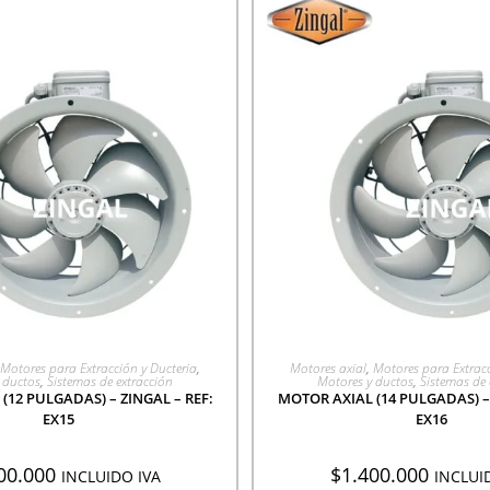
EGAR A COTIZACIÓN
AGREGAR A COTIZA
Motores para Extracción y Ducteria
,
Motores axial
,
Motores para Extracc
 ductos
,
Sistemas de extracción
Motores y ductos
,
Sistemas de 
(12 PULGADAS) – ZINGAL – REF:
MOTOR AXIAL (14 PULGADAS) – 
EX15
EX16
00.000
$
1.400.000
INCLUIDO IVA
INCLUI