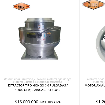
AGREGAR A COTIZACIÓN
AGR
Motores para Extracción y Ducteria
,
Motores tipo hongo
,
Motores axial
,
Motores y ductos
,
Sistemas de extracción
Motores y
EXTRACTOR TIPO HONGO (40 PULGADAS /
MOTOR AXIAL 
18000 CFM) – ZINGAL- REF: EX13
$
16.000.000
$
1.2
INCLUIDO IVA