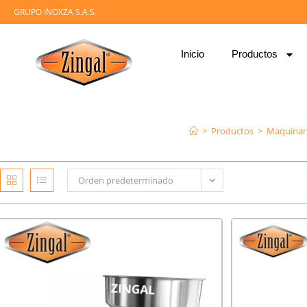
GRUPO INOXZA S.A.S.
Inicio
Productos
>
Productos
>
Maquinari
Orden predeterminado