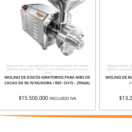
AGREGAR A COTIZACIÓN
AGR
Maquinaria o equipos para procesamiento del cacao
,
Maquinaria o eq
Molinos de discos - Molinos de martillos para cacao y
Molinos de disco
otros
MOLINO DE DISCOS GIRATORIOS PARA NIBS DE
MOLINO DE MA
CACAO DE 50-70 KG/HORA / REF: CH15 – ZINGAL
/
$
15.500.000
$
13.
INCLUIDO IVA