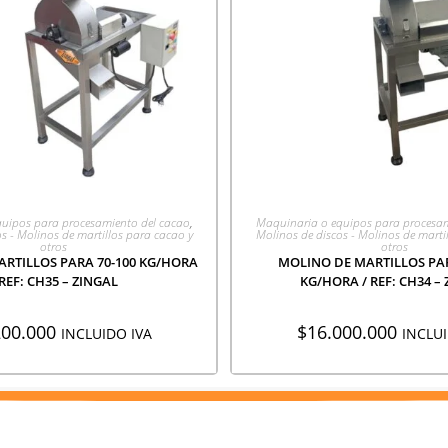
EGAR A COTIZACIÓN
AGREGAR A COTIZA
uipos para procesamiento del cacao
,
Maquinaria o equipos para procesam
s - Molinos de martillos para cacao y
Molinos de discos - Molinos de marti
otros
otros
RTILLOS PARA 70-100 KG/HORA
MOLINO DE MARTILLOS PAR
 REF: CH35 – ZINGAL
KG/HORA / REF: CH34 –
200.000
$
16.000.000
INCLUIDO IVA
INCLUI