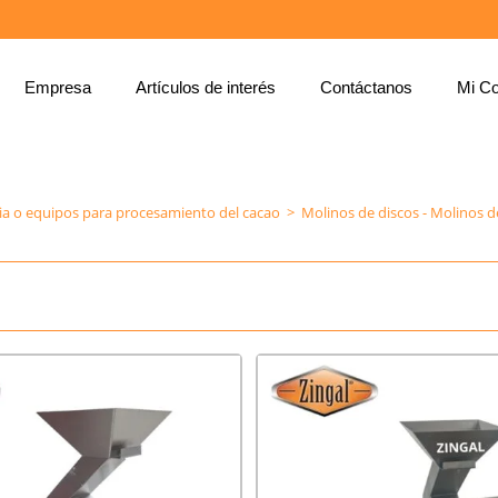
Empresa
Artículos de interés
Contáctanos
Mi Co
MOLINOS DE DISCOS - MOLINOS DE MARTILLOS PARA CACAO Y OTROS
a o equipos para procesamiento del cacao
>
Molinos de discos - Molinos d