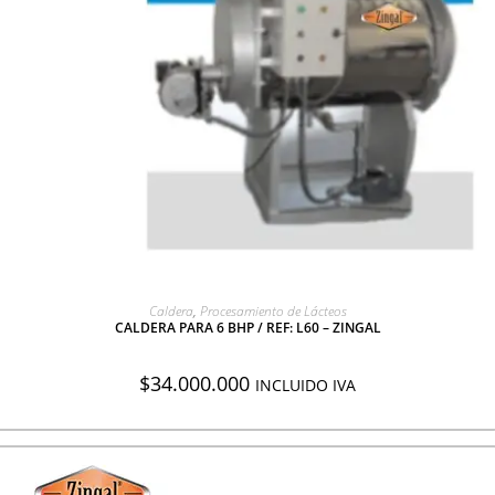
AGREGAR A COTIZACIÓN
Caldera
,
Procesamiento de Lácteos
CALDERA PARA 6 BHP / REF: L60 – ZINGAL
$
34.000.000
INCLUIDO IVA