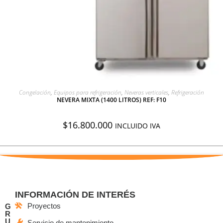
AGREGAR A COTIZACIÓN
Congelación
,
Equipos para refrigeración
,
Neveras verticales
,
Refrigeración
NEVERA MIXTA (1400 LITROS) REF: F10
$
16.800.000
INCLUIDO IVA
INFORMACIÓN DE INTERÉS
Proyectos
G
R
U
Servicio de mantenimiento