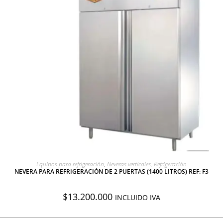
AGREGAR A COTIZACIÓN
Equipos para refrigeración
,
Neveras verticales
,
Refrigeración
NEVERA PARA REFRIGERACIÓN DE 2 PUERTAS (1400 LITROS) REF: F3
$
13.200.000
INCLUIDO IVA