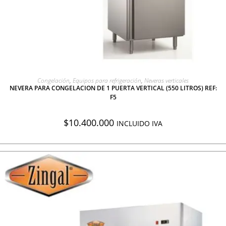
AGREGAR A COTIZACIÓN
Congelación
,
Equipos para refrigeración
,
Neveras verticales
NEVERA PARA CONGELACION DE 1 PUERTA VERTICAL (550 LITROS) REF:
F5
$
10.400.000
INCLUIDO IVA