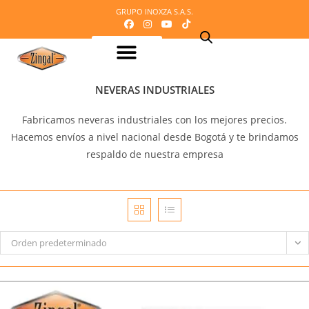
GRUPO INOXZA S.A.S.
Equipos para procesamiento de Lácteos
Equipos para procesamiento de Carnes
Maquinaria o equipos para procesamiento del cacao
Equipos para refrigeración
Equipos para panadería y pizzería
Equipos para procesamiento de frutas y verduras
Mobiliario en acero inoxidable
Línea Veterinaria
Cafetería – Heladeria – Comidas rápidas
Equipos para dosificación y empaque
Mi Cotización
NEVERAS INDUSTRIALES
Fabricamos neveras industriales con los mejores precios.
Hacemos envíos a nivel nacional desde Bogotá y te brindamos
respaldo de nuestra empresa
Orden predeterminado