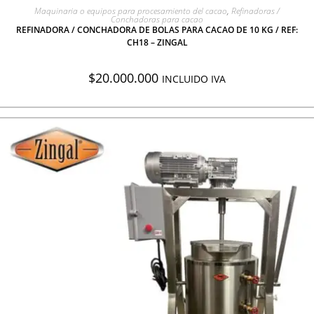
AGREGAR A COTIZACIÓN
Maquinaria o equipos para procesamiento del cacao
,
Refinadoras /
Conchadoras para cacao
REFINADORA / CONCHADORA DE BOLAS PARA CACAO DE 10 KG / REF:
CH18 – ZINGAL
$
20.000.000
INCLUIDO IVA