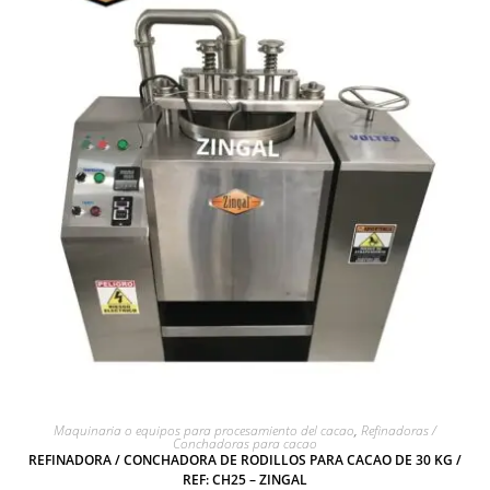
AGREGAR A COTIZACIÓN
Maquinaria o equipos para procesamiento del cacao
,
Refinadoras /
Conchadoras para cacao
REFINADORA / CONCHADORA DE RODILLOS PARA CACAO DE 30 KG /
REF: CH25 – ZINGAL