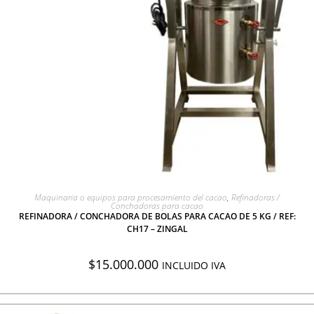
AGREGAR A COTIZACIÓN
Maquinaria o equipos para procesamiento del cacao
,
Refinadoras /
Conchadoras para cacao
REFINADORA / CONCHADORA DE BOLAS PARA CACAO DE 5 KG / REF:
CH17 – ZINGAL
$
15.000.000
INCLUIDO IVA