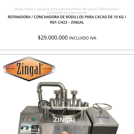
AGREGAR A COTIZACIÓN
Maquinaria o equipos para procesamiento del cacao
,
Refinadoras /
Conchadoras para cacao
REFINADORA / CONCHADORA DE RODILLOS PARA CACAO DE 10 KG /
REF: CH23 – ZINGAL
$
29.000.000
INCLUIDO IVA