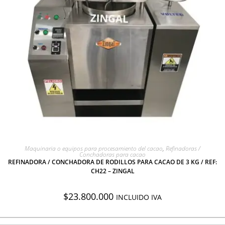
AGREGAR A COTIZACIÓN
Maquinaria o equipos para procesamiento del cacao
,
Refinadoras /
Conchadoras para cacao
REFINADORA / CONCHADORA DE RODILLOS PARA CACAO DE 3 KG / REF:
CH22 – ZINGAL
$
23.800.000
INCLUIDO IVA