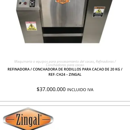
AGREGAR A COTIZACIÓN
Maquinaria o equipos para procesamiento del cacao
,
Refinadoras /
Conchadoras para cacao
REFINADORA / CONCHADORA DE RODILLOS PARA CACAO DE 20 KG /
REF: CH24 – ZINGAL
$
37.000.000
INCLUIDO IVA