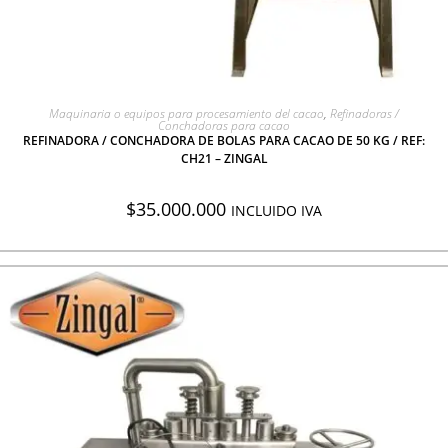
AGREGAR A COTIZACIÓN
Maquinaria o equipos para procesamiento del cacao
,
Refinadoras /
Conchadoras para cacao
REFINADORA / CONCHADORA DE BOLAS PARA CACAO DE 50 KG / REF:
CH21 – ZINGAL
$
35.000.000
INCLUIDO IVA