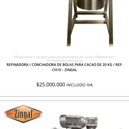
AGREGAR A COTIZACIÓN
Maquinaria o equipos para procesamiento del cacao
,
Refinadoras /
Conchadoras para cacao
REFINADORA / CONCHADORA DE BOLAS PARA CACAO DE 20 KG / REF:
CH19 – ZINGAL
$
25.000.000
INCLUIDO IVA