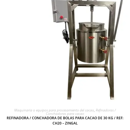
AGREGAR A COTIZACIÓN
Maquinaria o equipos para procesamiento del cacao
,
Refinadoras /
Conchadoras para cacao
REFINADORA / CONCHADORA DE BOLAS PARA CACAO DE 30 KG / REF:
CH20 – ZINGAL