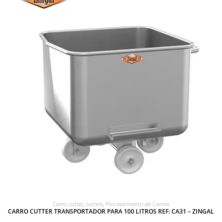
AGREGAR A COTIZACIÓN
Carro cutter
,
cutters
,
Procesamiento de Carnes
CARRO CUTTER TRANSPORTADOR PARA 100 LITROS REF: CA31 – ZINGAL