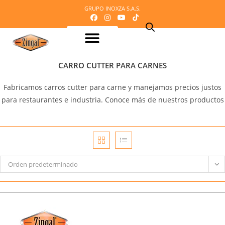
GRUPO INOXZA S.A.S.
Equipos para procesamiento de Lácteos
Equipos para procesamiento de Carnes
Maquinaria o equipos para procesamiento del cacao
Equipos para refrigeración
Equipos para panadería y pizzería
Equipos para procesamiento de frutas y verduras
Mobiliario en acero inoxidable
Línea Veterinaria
Cafetería – Heladeria – Comidas rápidas
Equipos para dosificación y empaque
Mi Cotización
CARRO CUTTER PARA CARNES
Fabricamos carros cutter para carne y manejamos precios justos
para restaurantes e industria. Conoce más de nuestros productos
Orden predeterminado