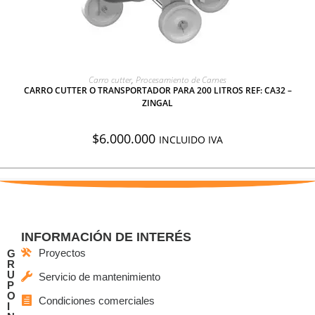
AGREGAR A COTIZACIÓN
Carro cutter
,
Procesamiento de Carnes
CARRO CUTTER O TRANSPORTADOR PARA 200 LITROS REF: CA32 –
ZINGAL
$
6.000.000
INCLUIDO IVA
INFORMACIÓN DE INTERÉS
Proyectos
G
R
U
Servicio de mantenimiento
P
O
Condiciones comerciales
I