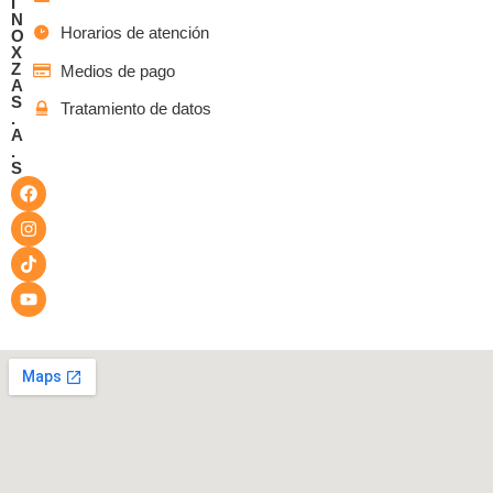
I
N
Horarios de atención
O
X
Z
Medios de pago
A
S
Tratamiento de datos
.
A
.
S