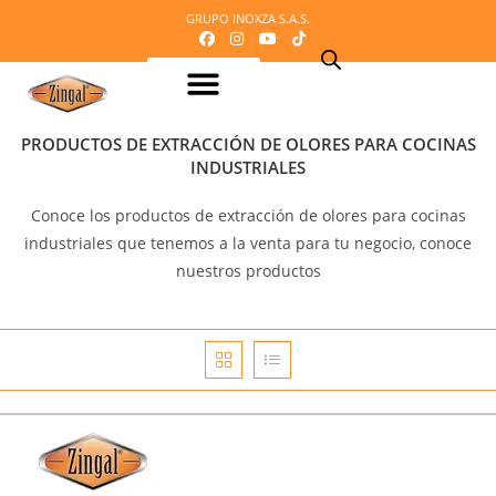
GRUPO INOXZA S.A.S.
Equipos para procesamiento de Lácteos
Equipos para procesamiento de Carnes
Maquinaria o equipos para procesamiento del cacao
Equipos para refrigeración
Equipos para panadería y pizzería
Equipos para procesamiento de frutas y verduras
Mobiliario en acero inoxidable
Línea Veterinaria
Cafetería – Heladeria – Comidas rápidas
Equipos para dosificación y empaque
Mi Cotización
PRODUCTOS DE EXTRACCIÓN DE OLORES PARA COCINAS
INDUSTRIALES
Conoce los productos de extracción de olores para cocinas
industriales que tenemos a la venta para tu negocio, conoce
nuestros productos