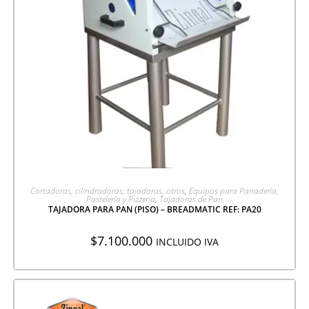
AGREGAR A COTIZACIÓN
Cortadoras, cilindradoras, tajadoras, otros
,
Equipos para Panadería,
Pastelería y Pizzeria
,
Tajadoras de Pan
TAJADORA PARA PAN (PISO) – BREADMATIC REF: PA20
$
7.100.000
INCLUIDO IVA