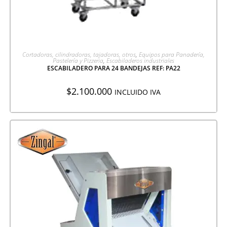
AGREGAR A COTIZACIÓN
Cortadoras, cilindradoras, tajadoras, otros
,
Equipos para Panadería,
Pastelería y Pizzeria
,
Escabiladeros industriales
ESCABILADERO PARA 24 BANDEJAS REF: PA22
$
2.100.000
INCLUIDO IVA