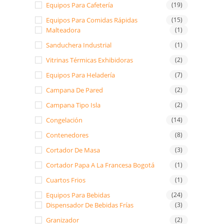
Equipos Para Cafetería
(19)
Equipos Para Comidas Rápidas
(15)
Malteadora
(1)
Sanduchera Industrial
(1)
Vitrinas Térmicas Exhibidoras
(2)
Equipos Para Heladería
(7)
Campana De Pared
(2)
Campana Tipo Isla
(2)
Congelación
(14)
Contenedores
(8)
Cortador De Masa
(3)
Cortador Papa A La Francesa Bogotá
(1)
Cuartos Frios
(1)
Equipos Para Bebidas
(24)
Dispensador De Bebidas Frías
(3)
Granizador
(2)