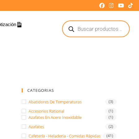
tización
CATEGORIAS
Abatidores De Temperaturas
(3)
Accesorios Rational
(1)
Azafates En Acero Inoxidable
(1)
Azafates
(2)
Cafetería - Heladeria - Comidas Rápidas
(41)