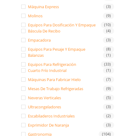
Máquina Express
(3)
Molinos
(9)
Equipos Para Dosificación Y Empaque
(10)
Báscula De Recibo
(4)
Empacadora
(3)
Equipos Para Pesaje Y Empaque
(8)
Balanzas
(1)
Equipos Para Refrigeración
(33)
Cuarto Frío Industrial
(1)
Máquinas Para Fabricar Hielo
(7)
Mesas De Trabajo Refrigeradas
(9)
Neveras Verticales
(5)
Ultracongeladores
(3)
Escabiladeros Industriales
(2)
Exprimidor De Naranja
(3)
Gastronomia
(104)