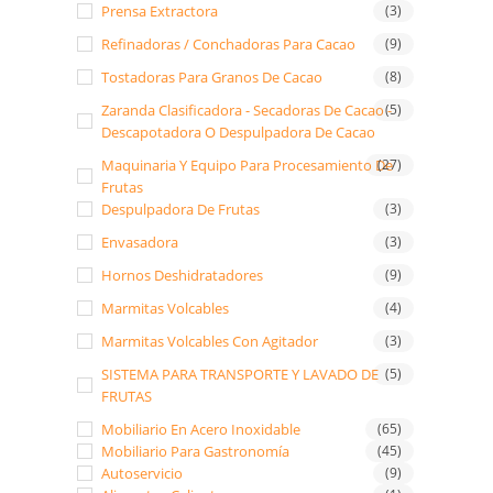
Prensa Extractora
(3)
Refinadoras / Conchadoras Para Cacao
(9)
Tostadoras Para Granos De Cacao
(8)
Zaranda Clasificadora - Secadoras De Cacao -
(5)
Descapotadora O Despulpadora De Cacao
Maquinaria Y Equipo Para Procesamiento De
(27)
Frutas
Despulpadora De Frutas
(3)
Envasadora
(3)
Hornos Deshidratadores
(9)
Marmitas Volcables
(4)
Marmitas Volcables Con Agitador
(3)
SISTEMA PARA TRANSPORTE Y LAVADO DE
(5)
FRUTAS
Mobiliario En Acero Inoxidable
(65)
Mobiliario Para Gastronomía
(45)
Autoservicio
(9)