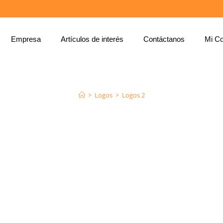
Empresa
Artículos de interés
Contáctanos
Mi Co
LOGOS 2
>
Logos
>
Logos 2