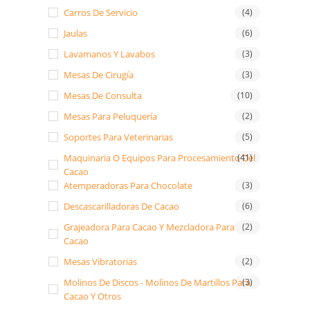
Carros De Servicio
(4)
Jaulas
(6)
Lavamanos Y Lavabos
(3)
Mesas De Cirugía
(3)
Mesas De Consulta
(10)
Mesas Para Peluquería
(2)
Soportes Para Veterinarias
(5)
Maquinaria O Equipos Para Procesamiento Del
(41)
Cacao
Atemperadoras Para Chocolate
(3)
Descascarilladoras De Cacao
(6)
Grajeadora Para Cacao Y Mezcladora Para
(2)
Cacao
Mesas Vibratorias
(2)
Molinos De Discos - Molinos De Martillos Para
(3)
Cacao Y Otros