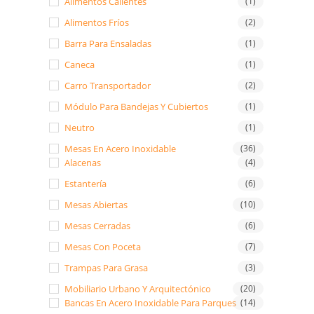
Alimentos Calientes
(1)
Alimentos Fríos
(2)
Barra Para Ensaladas
(1)
Caneca
(1)
Carro Transportador
(2)
Módulo Para Bandejas Y Cubiertos
(1)
Neutro
(1)
Mesas En Acero Inoxidable
(36)
Alacenas
(4)
Estantería
(6)
Mesas Abiertas
(10)
Mesas Cerradas
(6)
Mesas Con Poceta
(7)
Trampas Para Grasa
(3)
Mobiliario Urbano Y Arquitectónico
(20)
Bancas En Acero Inoxidable Para Parques
(14)