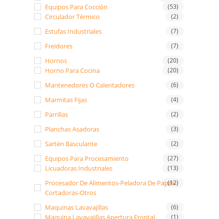
Equipos Para Cocción
(53)
Circulador Térmico
(2)
Estufas Industriales
(7)
Freidores
(7)
Hornos
(20)
Horno Para Cocina
(20)
Mantenedores O Calentadores
(6)
Marmitas Fijas
(4)
Parrillas
(2)
Planchas Asadoras
(3)
Sartén Basculante
(2)
Equipos Para Procesamiento
(27)
Licuadoras Industriales
(13)
Procesador De Alimentos-Peladora De Papas-
(12)
Cortadoras-Otros
Maquinas Lavavajillas
(6)
Maquina Lavavajillas Apertura Frontal
(1)