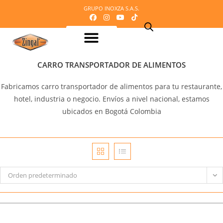
GRUPO INOXZA S.A.S.
Equipos para procesamiento de Lácteos
Equipos para procesamiento de Carnes
Maquinaria o equipos para procesamiento del cacao
Equipos para refrigeración
Equipos para panadería y pizzería
Equipos para procesamiento de frutas y verduras
Mobiliario en acero inoxidable
Línea Veterinaria
Cafetería – Heladeria – Comidas rápidas
Equipos para dosificación y empaque
Mi Cotización
CARRO TRANSPORTADOR DE ALIMENTOS
Fabricamos carro transportador de alimentos para tu restaurante,
hotel, industria o negocio. Envíos a nivel nacional, estamos
ubicados en Bogotá Colombia
Orden predeterminado