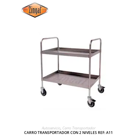
AGREGAR A COTIZACIÓN
Autoservicio
,
Carro Transportador
CARRO TRANSPORTADOR CON 2 NIVELES REF: A11