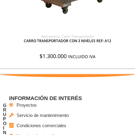
AGREGAR A COTIZACIÓN
Autoservicio
,
Carro Transportador
CARRO TRANSPORTADOR CON 3 NIVELES REF: A12
$
1.300.000
INCLUIDO IVA
INFORMACIÓN DE INTERÉS
Proyectos
G
R
U
Servicio de mantenimiento
P
O
Condiciones comerciales
I
N