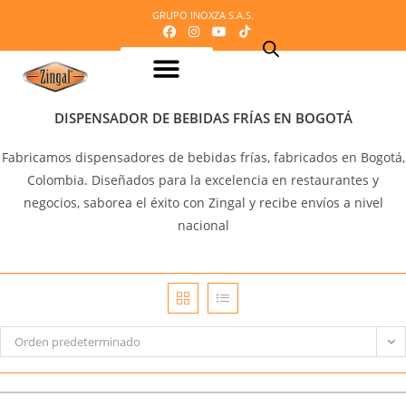
GRUPO INOXZA S.A.S.
Equipos para procesamiento de Lácteos
Equipos para procesamiento de Carnes
Maquinaria o equipos para procesamiento del cacao
Equipos para refrigeración
Equipos para panadería y pizzería
Equipos para procesamiento de frutas y verduras
Mobiliario en acero inoxidable
Línea Veterinaria
Cafetería – Heladeria – Comidas rápidas
Equipos para dosificación y empaque
Mi Cotización
DISPENSADOR DE BEBIDAS FRÍAS EN BOGOTÁ
Fabricamos dispensadores de bebidas frías, fabricados en Bogotá,
Colombia. Diseñados para la excelencia en restaurantes y
negocios, saborea el éxito con Zingal y recibe envíos a nivel
nacional
Orden predeterminado