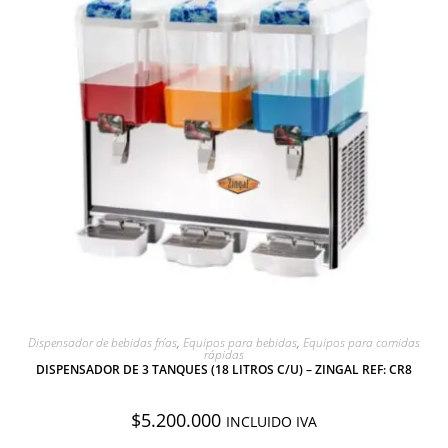
AGREGAR A COTIZACIÓN
Dispensador de bebidas frías
,
Equipos para bebidas
,
Equipos para comidas
rápidas
DISPENSADOR DE 3 TANQUES (18 LITROS C/U) – ZINGAL REF: CR8
$
5.200.000
INCLUIDO IVA