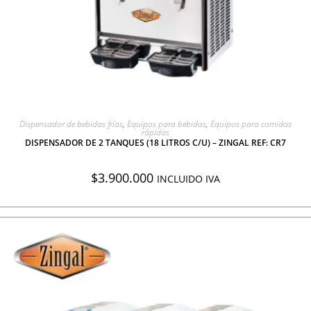
AGREGAR A COTIZACIÓN
Dispensador de bebidas frías
,
Equipos para bebidas
,
Equipos para comidas
rápidas
DISPENSADOR DE 2 TANQUES (18 LITROS C/U) – ZINGAL REF: CR7
$
3.900.000
INCLUIDO IVA