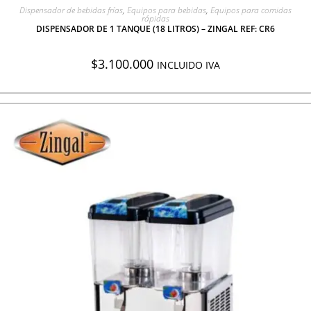
AGREGAR A COTIZACIÓN
Dispensador de bebidas frías
,
Equipos para bebidas
,
Equipos para comidas
rápidas
DISPENSADOR DE 1 TANQUE (18 LITROS) – ZINGAL REF: CR6
$
3.100.000
INCLUIDO IVA