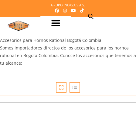
GRUPO INOXZA S.A.S.
Equipos para procesamiento de Lácteos
Equipos para procesamiento de Carnes
Maquinaria o equipos para procesamiento del cacao
Equipos para refrigeración
Equipos para panadería y pizzería
Equipos para procesamiento de frutas y verduras
Mobiliario en acero inoxidable
Línea Veterinaria
Cafetería – Heladeria – Comidas rápidas
Equipos para dosificación y empaque
Mi Cotización
Accesorios para Hornos Rational Bogotá Colombia
Somos importadores directos de los accesorios para los hornos
rational en Bogotá Colombia. Conoce los accesorios que tenemos a
tu alcance: