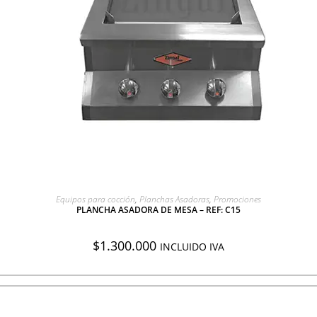
AGREGAR A COTIZACIÓN
Equipos para cocción
,
Planchas Asadoras
,
Promociones
PLANCHA ASADORA DE MESA – REF: C15
$
1.300.000
INCLUIDO IVA