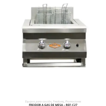
AGREGAR A COTIZACIÓN
Equipos para cocción
,
Freidores
,
Promociones
FREIDOR A GAS DE MESA – REF: C27