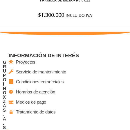
PARRILLA DE MESA – REF: C22
$
1.300.000
INCLUIDO IVA
INFORMACIÓN DE INTERÉS
Proyectos
G
R
U
Servicio de mantenimiento
P
O
Condiciones comerciales
I
N
Horarios de atención
O
X
Z
Medios de pago
A
S
Tratamiento de datos
.
A
.
S