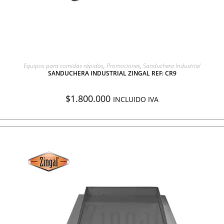
AGREGAR A COTIZACIÓN
Equipos para comidas rápidas
,
Promociones
,
Sanduchera Industrial
SANDUCHERA INDUSTRIAL ZINGAL REF: CR9
$
1.800.000
INCLUIDO IVA