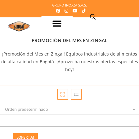
GRUPO INOXZA S.A.S.
Equipos para procesamiento de Lácteos
Equipos para procesamiento de Carnes
Maquinaria o equipos para procesamiento del cacao
Equipos para refrigeración
Equipos para panadería y pizzería
Equipos para procesamiento de frutas y verduras
Mobiliario en acero inoxidable
Línea Veterinaria
Cafetería – Heladeria – Comidas rápidas
Equipos para dosificación y empaque
Mi Cotización
¡PROMOCIÓN DEL MES EN ZINGAL!
¡Promoción del Mes en Zingal! Equipos industriales de alimentos
de alta calidad en Bogotá. ¡Aprovecha nuestras ofertas especiales
hoy!
Orden predeterminado
¡OFERTA!