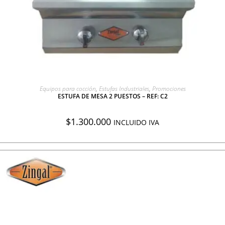
AGREGAR A COTIZACIÓN
Equipos para cocción
,
Estufas Industriales
,
Promociones
ESTUFA DE MESA 2 PUESTOS – REF: C2
$
1.300.000
INCLUIDO IVA