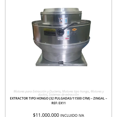
AGREGAR A COTIZACIÓN
Motores para Extracción y Ducteria
,
Motores tipo hongo
,
Motores y
ductos
,
Sistemas de extracción
EXTRACTOR TIPO HONGO (32 PULGADAS/11500 CFM) – ZINGAL –
REF: EX11
$
11.000.000
INCLUIDO IVA