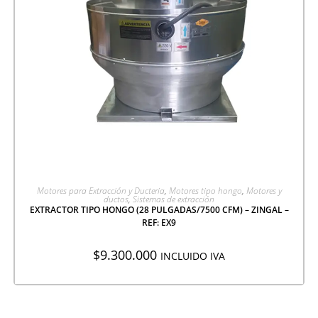
AGREGAR A COTIZACIÓN
Motores para Extracción y Ducteria
,
Motores tipo hongo
,
Motores y
ductos
,
Sistemas de extracción
EXTRACTOR TIPO HONGO (28 PULGADAS/7500 CFM) – ZINGAL –
REF: EX9
$
9.300.000
INCLUIDO IVA