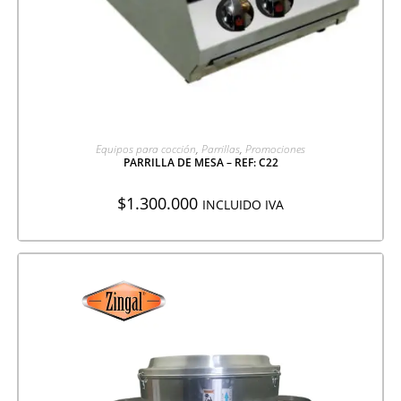
AGREGAR A COTIZACIÓN
Equipos para cocción
,
Parrillas
,
Promociones
PARRILLA DE MESA – REF: C22
$
1.300.000
INCLUIDO IVA