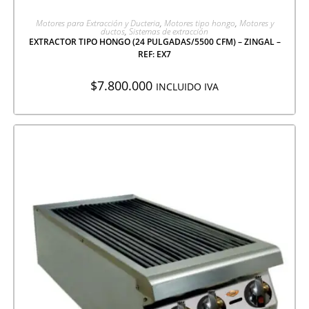
AGREGAR A COTIZACIÓN
Motores para Extracción y Ducteria
,
Motores tipo hongo
,
Motores y
ductos
,
Sistemas de extracción
EXTRACTOR TIPO HONGO (24 PULGADAS/5500 CFM) – ZINGAL –
REF: EX7
$
7.800.000
INCLUIDO IVA