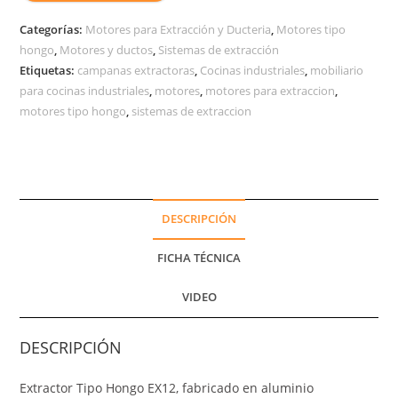
Categorías:
Motores para Extracción y Ducteria
,
Motores tipo
hongo
,
Motores y ductos
,
Sistemas de extracción
Etiquetas:
campanas extractoras
,
Cocinas industriales
,
mobiliario
para cocinas industriales
,
motores
,
motores para extraccion
,
motores tipo hongo
,
sistemas de extraccion
DESCRIPCIÓN
FICHA TÉCNICA
VIDEO
DESCRIPCIÓN
Extractor Tipo Hongo EX12, fabricado en aluminio