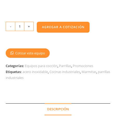
-
+
AGREGAR A COTIZACIÓN
Cotizar este equipo
Categorías:
Equipos para cocción
,
Parrillas
,
Promociones
Etiquetas:
acero inoxidable
,
Cocinas industriales
,
Marmitas
,
parrillas
industriales
DESCRIPCIÓN