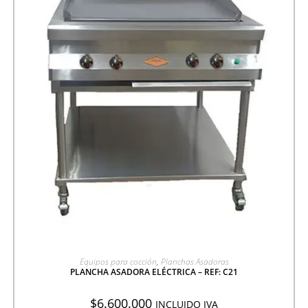
AGREGAR A COTIZACIÓN
Equipos para cocción
,
Planchas Asadoras
PLANCHA ASADORA ELÉCTRICA – REF: C21
$
6.600.000
INCLUIDO IVA