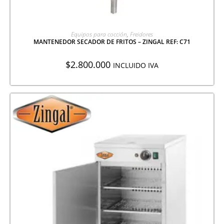
AGREGAR A COTIZACIÓN
Equipos para cocción
,
Freidores
MANTENEDOR SECADOR DE FRITOS – ZINGAL REF: C71
$
2.800.000
INCLUIDO IVA