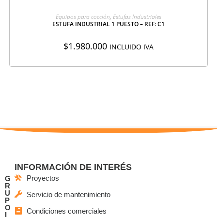
AGREGAR A COTIZACIÓN
Equipos para cocción
,
Estufas Industriales
ESTUFA INDUSTRIAL 1 PUESTO – REF: C1
$
1.980.000
INCLUIDO IVA
INFORMACIÓN DE INTERÉS
Proyectos
G
R
U
Servicio de mantenimiento
P
O
Condiciones comerciales
I