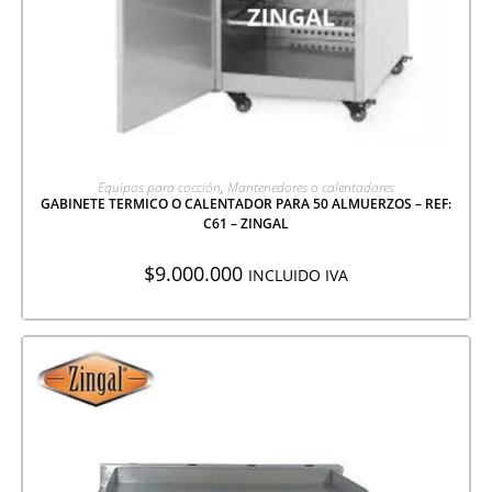
AGREGAR A COTIZACIÓN
Equipos para cocción
,
Mantenedores o calentadores
GABINETE TERMICO O CALENTADOR PARA 50 ALMUERZOS – REF:
C61 – ZINGAL
$
9.000.000
INCLUIDO IVA