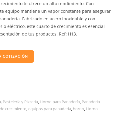
crecimiento te ofrece un alto rendimiento. Con
ste equipo mantiene un vapor constante para asegurar
panadería. Fabricado en acero inoxidable y con
 o eléctrico, este cuarto de crecimiento es esencial
esentación de tus productos. Ref: H13.
A COTIZACIÓN
 Pastelería y Pizzeria
,
Horno para Panadería
,
Panaderia
 de crecimiento
,
equipos para panaderia
,
horno
,
Horno