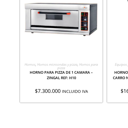
AGREGAR A COTIZACIÓN
A
Hornos
,
Hornos microondas y pizza
,
Hornos para
Equipos 
pizza
HORNO PARA PIZZA DE 1 CAMARA –
HORNO 
ZINGAL REF: H10
CARRO N
$
7.300.000
$
1
INCLUIDO IVA