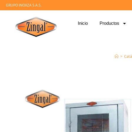
GRUPO INOXZA S.A.S.
Inicio
Productos
>
Catá