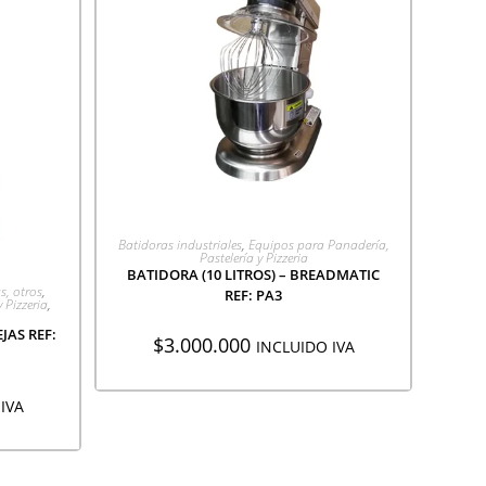
AGREGAR A COTIZACIÓN
Batidoras industriales
,
Equipos para Panadería,
Pastelería y Pizzeria
BATIDORA (10 LITROS) – BREADMATIC
ÓN
s, otros
,
REF: PA3
 Pizzeria
,
JAS REF:
$
3.000.000
INCLUIDO IVA
IVA