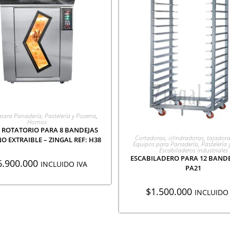
GREGAR A COTIZACIÓN
para Panadería, Pastelería y Pizzeria
,
Hornos
ROTATORIO PARA 8 BANDEJAS
AGREGAR A COTIZACI
Cortadoras, cilindradoras, tajadora
O EXTRAIBLE – ZINGAL REF: H38
Equipos para Panadería, Pastelería y
Escabiladeros industriales
ESCABILADERO PARA 12 BANDE
6.900.000
INCLUIDO IVA
PA21
$
1.500.000
INCLUIDO 