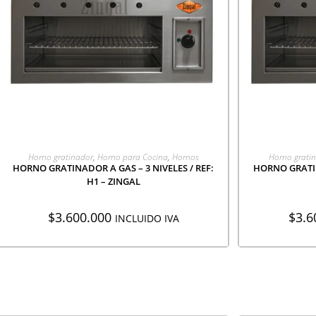
AGREGAR A COTIZACIÓN
AGR
Horno gratinador
,
Horno para Cocina
,
Hornos
Horno grati
HORNO GRATINADOR A GAS – 3 NIVELES / REF:
HORNO GRATIN
H1 – ZINGAL
$
3.600.000
$
3.6
INCLUIDO IVA