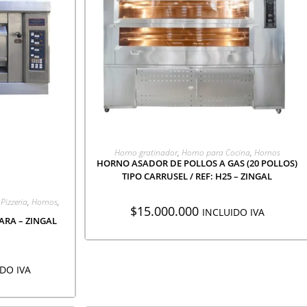
AGREGAR A COTIZACIÓN
Horno gratinador
,
Horno para Cocina
,
Hornos
HORNO ASADOR DE POLLOS A GAS (20 POLLOS)
TIPO CARRUSEL / REF: H25 – ZINGAL
CIÓN
Pizzeria
,
Hornos
,
$
15.000.000
INCLUIDO IVA
RA – ZINGAL
DO IVA