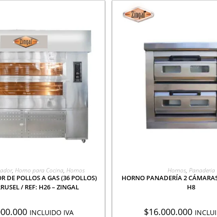
EGAR A COTIZACIÓN
AGREGAR A COTIZA
nador
,
Horno para Cocina
,
Hornos
Hornos
,
Panaderia
 DE POLLOS A GAS (36 POLLOS)
HORNO PANADERÍA 2 CÁMARAS 
RUSEL / REF: H26 – ZINGAL
H8
000.000
$
16.000.000
INCLUIDO IVA
INCLUI