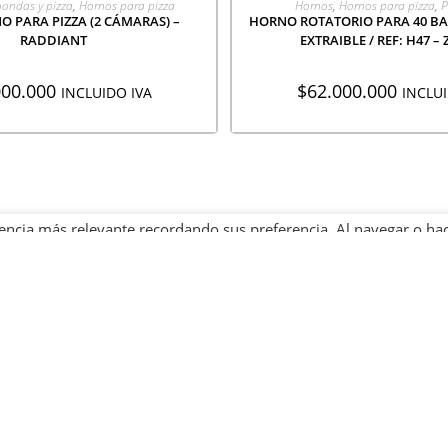
ondas y pizza
,
Hornos para pizza
Hornos
,
Hornos para pizza
,
P
O PARA PIZZA (2 CÁMARAS) –
HORNO ROTATORIO PARA 40 B
RADDIANT
EXTRAIBLE / REF: H47 –
000.000
$
62.000.000
INCLUIDO IVA
INCLUI