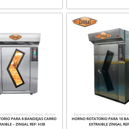
EGAR A COTIZACIÓN
AGREGAR A COTIZA
adería, Pastelería y Pizzeria
,
Hornos
Equipos para Panadería, Pastelería y 
ORIO PARA 8 BANDEJAS CARRO
HORNO ROTATORIO PARA 10 B
AIBLE – ZINGAL REF: H38
EXTRAIBLE ZINGAL REF