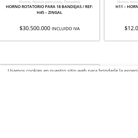
Hornos
,
Hornos para pizza
,
Panaderia
Hornos micro
HORNO ROTATORIO PARA 18 BANDEJAS / REF:
H11 – HORN
H45 – ZINGAL
$
30.500.000
$
12.
INCLUIDO IVA