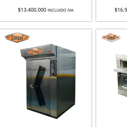
$
13.400.000
$
16.
INCLUIDO IVA
AGREGAR A COTIZACIÓN
AGR