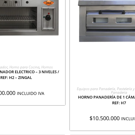
EGAR A COTIZACIÓN
nador
,
Horno para Cocina
,
Hornos
ADOR ELECTRICO – 3 NIVELES /
REF: H2 – ZINGAL
AGREGAR A COTIZA
Equipos para Panadería, Pastelería y 
00.000
Panaderia
INCLUIDO IVA
HORNO PANADERÍA DE 1 CÁMA
REF: H7
$
10.500.000
INCLUI