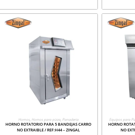
AGREGAR A COTIZACIÓN
AGR
Hornos
,
Hornos para pizza
,
Panaderia
Equipos para Pan
HORNO ROTATORIO PARA 5 BANDEJAS CARRO
HORNO ROTAT
NO EXTRAIBLE / REF:H44 – ZINGAL
NO EXTR