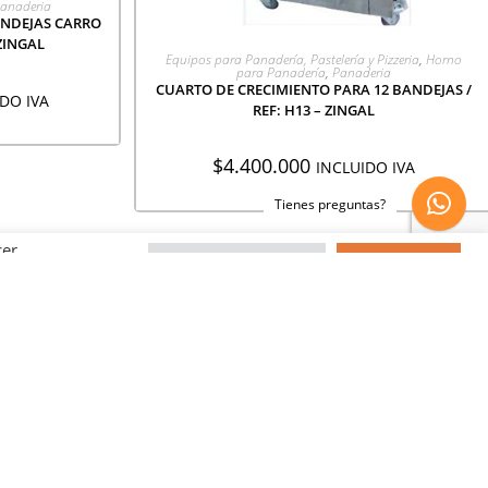
anaderia
ANDEJAS CARRO
 ZINGAL
AGREGAR A COTIZACIÓN
Equipos para Panadería, Pastelería y Pizzeria
,
Horno
para Panadería
,
Panaderia
CUARTO DE CRECIMIENTO PARA 12 BANDEJAS /
DO IVA
REF: H13 – ZINGAL
$
4.400.000
INCLUIDO IVA
Tienes preguntas?