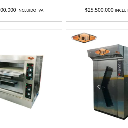
900.000
$
25.500.000
INCLUIDO IVA
INCLUI
EGAR A COTIZACIÓN
AGREGAR A COTIZA