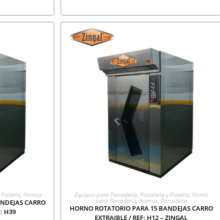
CIÓN
AGREGAR A COTIZACIÓN
Pizzeria
,
Hornos
Equipos para Panadería, Pastelería y Pizzeria
,
Horno
para Panadería
,
Hornos
,
Panaderia
ANDEJAS CARRO
HORNO ROTATORIO PARA 15 BANDEJAS CARRO
: H39
EXTRAIBLE / REF: H12 – ZINGAL