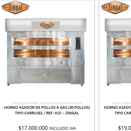
AGREGAR A COTIZACIÓN
AGR
Horno gratinador
,
Horno para Cocina
,
Hornos
Horno grati
HORNO ASADOR DE POLLOS A GAS (30 POLLOS)
HORNO ASADOR
TIPO CARRUSEL / REF: H21 – ZINGAL
TIPO CAR
$
17.000.000
$
19.
INCLUIDO IVA