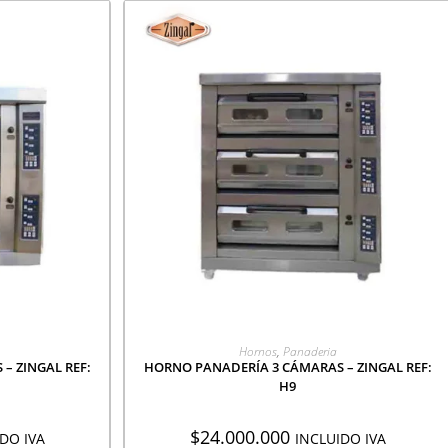
CIÓN
AGREGAR A COTIZACIÓN
Hornos
,
Panaderia
– ZINGAL REF:
HORNO PANADERÍA 3 CÁMARAS – ZINGAL REF:
H9
$
24.000.000
DO IVA
INCLUIDO IVA