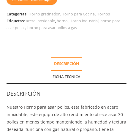
Categorías:
Horno gratinador
,
Horno para Cocina
,
Hornos
Etiquetas:
acero inoxidable
,
horno
,
Horno industrial
,
horno para
asar pollos
,
horno para asar pollos a gas
DESCRIPCIÓN
FICHA TECNICA
DESCRIPCIÓN
Nuestro Horno para asar pollos, esta fabricado en acero
inoxidable, este equipo de alto rendimiento ofrece asar 30
pollos en menos tiempo manteniendo la humedad y textura
deseada, funciona con gas natural o propano, tiene la