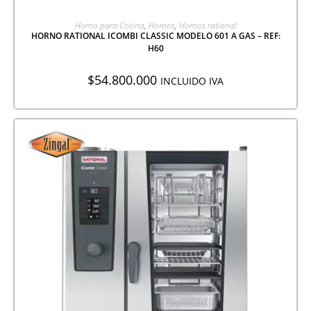
AGREGAR A COTIZACIÓN
Horno para Cocina
,
Hornos
,
Hornos rational
HORNO RATIONAL ICOMBI CLASSIC MODELO 601 A GAS – REF:
H60
$
54.800.000
INCLUIDO IVA