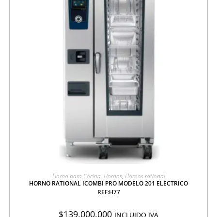
AGREGAR A COTIZACIÓN
Horno para Cocina
,
Hornos
,
Hornos rational
HORNO RATIONAL ICOMBI PRO MODELO 201 ELÉCTRICO
REF:H77
$
139.000.000
INCLUIDO IVA