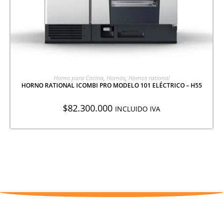
AGREGAR A COTIZACIÓN
Horno para Cocina
,
Hornos
,
Hornos rational
HORNO RATIONAL ICOMBI PRO MODELO 101 ELÉCTRICO – H55
$
82.300.000
INCLUIDO IVA