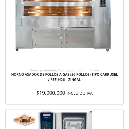
AGREGAR A COTIZACIÓN
Horno gratinador
,
Horno para Cocina
,
Hornos
HORNO ASADOR DE POLLOS A GAS (36 POLLOS) TIPO CARRUSEL
/ REF: H26 – ZINGAL
$
19.000.000
INCLUIDO IVA