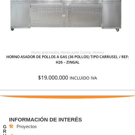
AGREGAR A COTIZACIÓN
Horno gratinador
,
Horno para Cocina
,
Hornos
HORNO ASADOR DE POLLOS A GAS (36 POLLOS) TIPO CARRUSEL / REF:
H26 – ZINGAL
$
19.000.000
INCLUIDO IVA
INFORMACIÓN DE INTERÉS
Proyectos
G
R