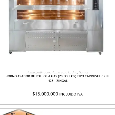
AGREGAR A COTIZACIÓN
Horno gratinador
,
Horno para Cocina
,
Hornos
HORNO ASADOR DE POLLOS A GAS (20 POLLOS) TIPO CARRUSEL / REF:
H25 – ZINGAL
$
15.000.000
INCLUIDO IVA