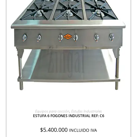
AGREGAR A COTIZACIÓN
Equipos para cocción
,
Estufas Industriales
ESTUFA 6 FOGONES INDUSTRIAL REF: C6
$
5.400.000
INCLUIDO IVA