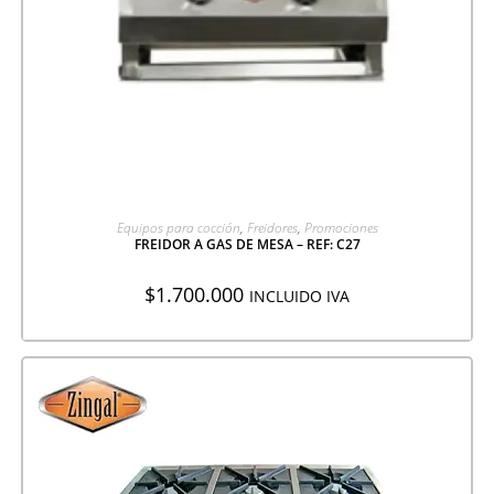
AGREGAR A COTIZACIÓN
Equipos para cocción
,
Freidores
,
Promociones
FREIDOR A GAS DE MESA – REF: C27
$
1.700.000
INCLUIDO IVA