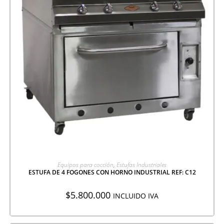
AGREGAR A COTIZACIÓN
Equipos para cocción
,
Estufas Industriales
ESTUFA DE 4 FOGONES CON HORNO INDUSTRIAL REF: C12
$
5.800.000
INCLUIDO IVA