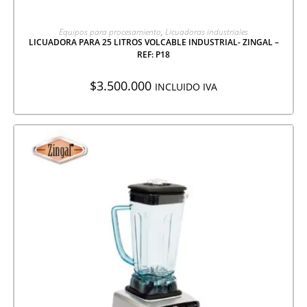
AGREGAR A COTIZACIÓN
Equipos para procesamiento
,
Licuadoras industriales
LICUADORA PARA 25 LITROS VOLCABLE INDUSTRIAL- ZINGAL –
REF: P18
$
3.500.000
INCLUIDO IVA