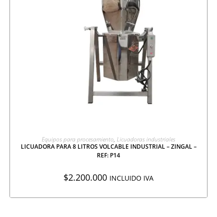
AGREGAR A COTIZACIÓN
Equipos para procesamiento
,
Licuadoras industriales
LICUADORA PARA 8 LITROS VOLCABLE INDUSTRIAL – ZINGAL –
REF: P14
$
2.200.000
INCLUIDO IVA