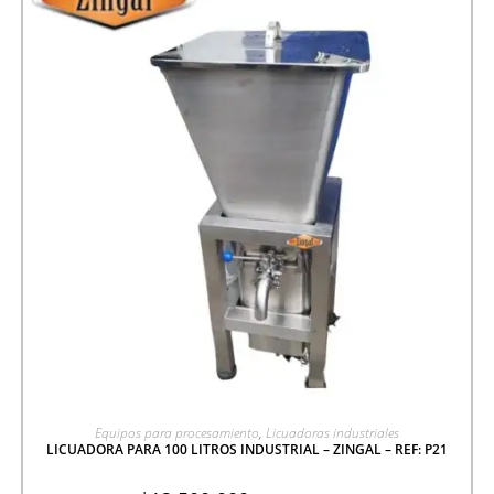
AGREGAR A COTIZACIÓN
Equipos para procesamiento
,
Licuadoras industriales
LICUADORA PARA 100 LITROS INDUSTRIAL – ZINGAL – REF: P21