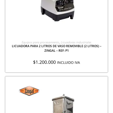
AGREGAR A COTIZACIÓN
Equipos para procesamiento
,
Licuadoras industriales
LICUADORA PARA 2 LITROS DE VASO REMOVIBLE (2 LITROS) –
ZINGAL – REF: P1
$
1.200.000
INCLUIDO IVA