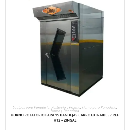
AGREGAR A COTIZACIÓN
Equipos para Panadería, Pastelería y Pizzeria
,
Horno para Panadería
,
Hornos
,
Panaderia
HORNO ROTATORIO PARA 15 BANDEJAS CARRO EXTRAIBLE / REF:
H12 – ZINGAL