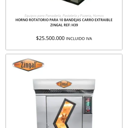
AGREGAR A COTIZACIÓN
Equipos para Panadería, Pastelería y Pizzeria
,
Hornos
HORNO ROTATORIO PARA 10 BANDEJAS CARRO EXTRAIBLE
ZINGAL REF: H39
$
25.500.000
INCLUIDO IVA