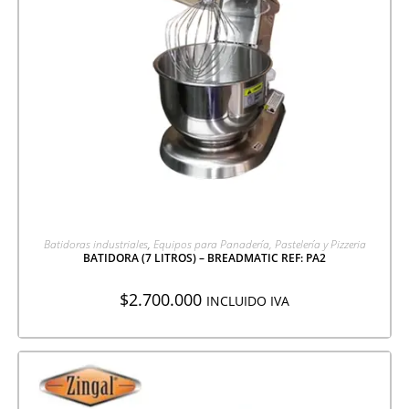
AGREGAR A COTIZACIÓN
Batidoras industriales
,
Equipos para Panadería, Pastelería y Pizzeria
BATIDORA (7 LITROS) – BREADMATIC REF: PA2
$
2.700.000
INCLUIDO IVA