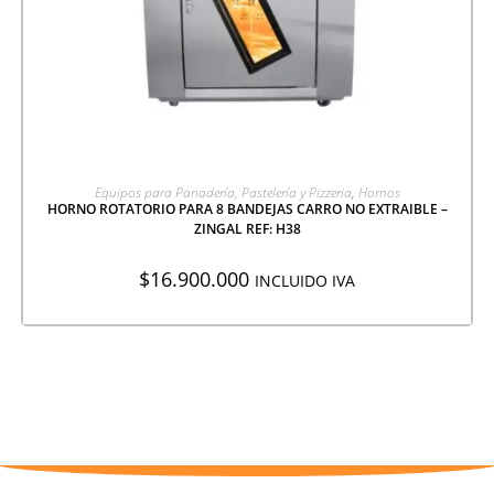
AGREGAR A COTIZACIÓN
Equipos para Panadería, Pastelería y Pizzeria
,
Hornos
HORNO ROTATORIO PARA 8 BANDEJAS CARRO NO EXTRAIBLE –
ZINGAL REF: H38
$
16.900.000
INCLUIDO IVA