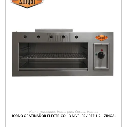
AGREGAR A COTIZACIÓN
Horno gratinador
,
Horno para Cocina
,
Hornos
HORNO GRATINADOR ELECTRICO – 3 NIVELES / REF: H2 – ZINGAL