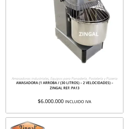
AGREGAR A COTIZACIÓN
Amasadoras industriales
,
Equipos para Panadería, Pastelería y Pizzeria
AMASADORA (1 ARROBA / (30 LITROS) – 2 VELOCIDADES) –
ZINGAL REF: PA13
$
6.000.000
INCLUIDO IVA