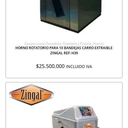
AGREGAR A COTIZACIÓN
Equipos para Panadería, Pastelería y Pizzeria
,
Hornos
HORNO ROTATORIO PARA 10 BANDEJAS CARRO EXTRAIBLE
ZINGAL REF: H39
$
25.500.000
INCLUIDO IVA