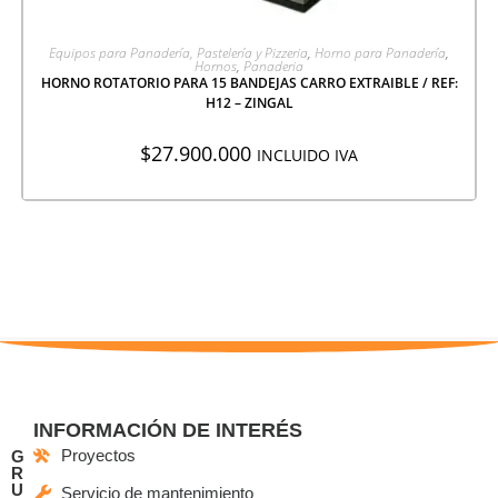
AGREGAR A COTIZACIÓN
Equipos para Panadería, Pastelería y Pizzeria
,
Horno para Panadería
,
Hornos
,
Panaderia
HORNO ROTATORIO PARA 15 BANDEJAS CARRO EXTRAIBLE / REF:
H12 – ZINGAL
$
27.900.000
INCLUIDO IVA
INFORMACIÓN DE INTERÉS
Proyectos
G
R
U
Servicio de mantenimiento