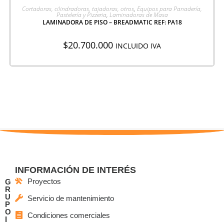
AGREGAR A COTIZACIÓN
Cortadoras, cilindradoras, tajadoras, otros
,
Equipos para Panadería,
Pastelería y Pizzeria
,
Laminadoras de Masa
LAMINADORA DE PISO – BREADMATIC REF: PA18
$
20.700.000
INCLUIDO IVA
INFORMACIÓN DE INTERÉS
Proyectos
G
R
U
Servicio de mantenimiento
P
O
Condiciones comerciales
I