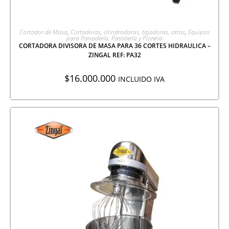
AGREGAR A COTIZACIÓN
Cortador de Masa
,
Cortadoras, cilindradoras, tajadoras, otros
,
Equipos
para Panadería, Pastelería y Pizzeria
CORTADORA DIVISORA DE MASA PARA 36 CORTES HIDRAULICA –
ZINGAL REF: PA32
$
16.000.000
INCLUIDO IVA