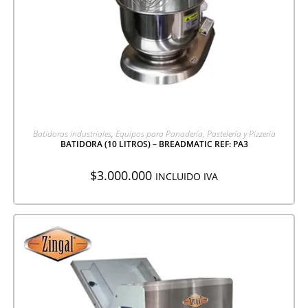
AGREGAR A COTIZACIÓN
Batidoras industriales
,
Equipos para Panadería, Pastelería y Pizzeria
BATIDORA (10 LITROS) – BREADMATIC REF: PA3
$
3.000.000
INCLUIDO IVA