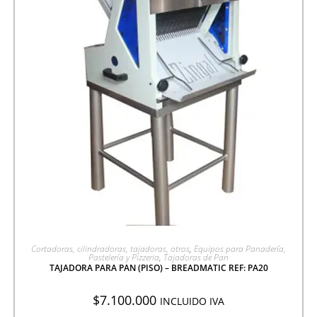
AGREGAR A COTIZACIÓN
Cortadoras, cilindradoras, tajadoras, otros
,
Equipos para Panadería,
Pastelería y Pizzeria
,
Tajadoras de Pan
TAJADORA PARA PAN (PISO) – BREADMATIC REF: PA20
$
7.100.000
INCLUIDO IVA