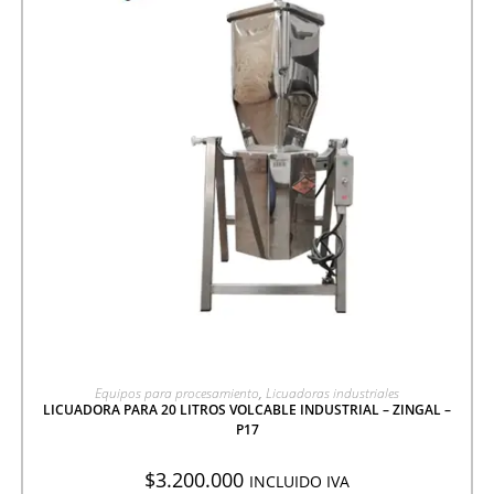
AGREGAR A COTIZACIÓN
Equipos para procesamiento
,
Licuadoras industriales
LICUADORA PARA 20 LITROS VOLCABLE INDUSTRIAL – ZINGAL –
P17
$
3.200.000
INCLUIDO IVA