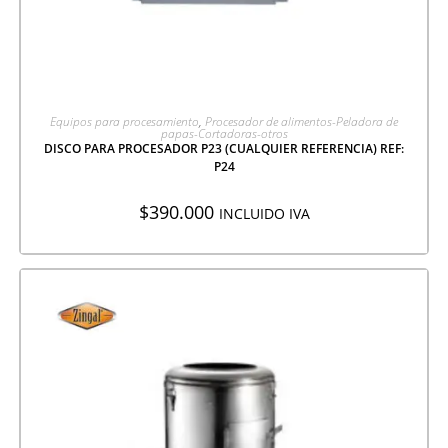
AGREGAR A COTIZACIÓN
Equipos para procesamiento
,
Procesador de alimentos-Peladora de
papas-Cortadoras-otros
DISCO PARA PROCESADOR P23 (CUALQUIER REFERENCIA) REF:
P24
$
390.000
INCLUIDO IVA