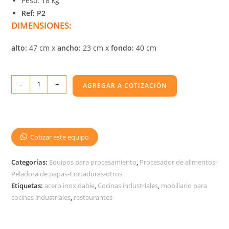
Peso: 18 kg
Ref: P2
DIMENSIONES:
alto:
47 cm x
ancho:
23 cm x
fondo:
40 cm
-
+
AGREGAR A COTIZACIÓN
Cotizar este equipo
Categorías:
Equipos para procesamiento
,
Procesador de alimentos-
Peladora de papas-Cortadoras-otros
Etiquetas:
acero inoxidable
,
Cocinas industriales
,
mobiliario para
cocinas industriales
,
restaurantes