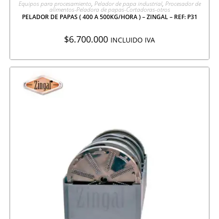
AGREGAR A COTIZACIÓN
Equipos para procesamiento
,
Pelador de papa industrial
,
Procesador de
alimentos-Peladora de papas-Cortadoras-otros
PELADOR DE PAPAS ( 400 A 500KG/HORA ) – ZINGAL – REF: P31
$
6.700.000
INCLUIDO IVA