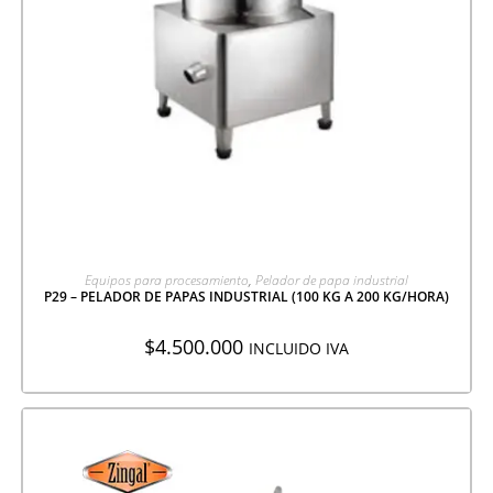
AGREGAR A COTIZACIÓN
Equipos para procesamiento
,
Pelador de papa industrial
P29 – PELADOR DE PAPAS INDUSTRIAL (100 KG A 200 KG/HORA)
$
4.500.000
INCLUIDO IVA