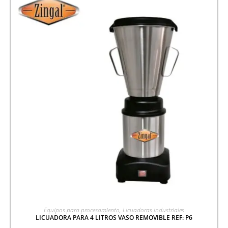
AGREGAR A COTIZACIÓN
Equipos para procesamiento
,
Licuadoras industriales
LICUADORA PARA 4 LITROS VASO REMOVIBLE REF: P6