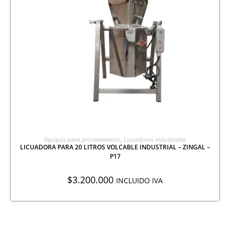
AGREGAR A COTIZACIÓN
Equipos para procesamiento
,
Licuadoras industriales
LICUADORA PARA 20 LITROS VOLCABLE INDUSTRIAL – ZINGAL –
P17
$
3.200.000
INCLUIDO IVA