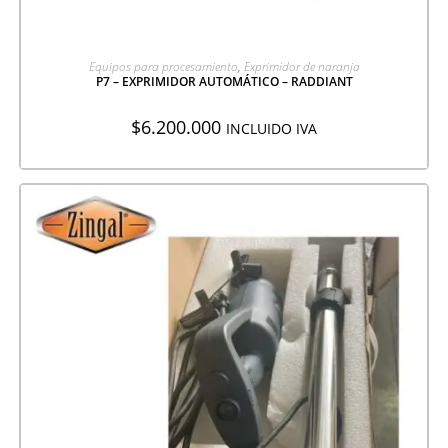
AGREGAR A COTIZACIÓN
Equipos para procesamiento
,
Exprimidor de naranja
P7 – EXPRIMIDOR AUTOMÁTICO – RADDIANT
$
6.200.000
INCLUIDO IVA