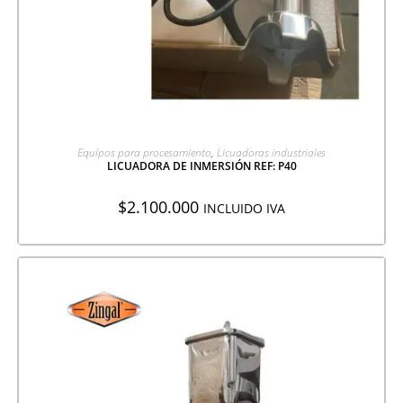
AGREGAR A COTIZACIÓN
Equipos para procesamiento
,
Licuadoras industriales
LICUADORA DE INMERSIÓN REF: P40
$
2.100.000
INCLUIDO IVA