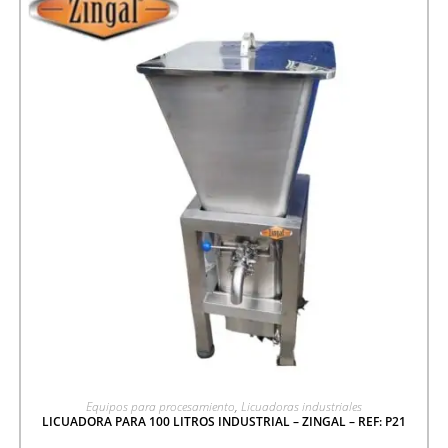
AGREGAR A COTIZACIÓN
Equipos para procesamiento
,
Licuadoras industriales
LICUADORA PARA 100 LITROS INDUSTRIAL – ZINGAL – REF: P21