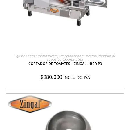
AGREGAR A COTIZACIÓN
Equipos para procesamiento
,
Procesador de alimentos-Peladora de
papas-Cortadoras-otros
CORTADOR DE TOMATES – ZINGAL – REF: P3
$
980.000
INCLUIDO IVA