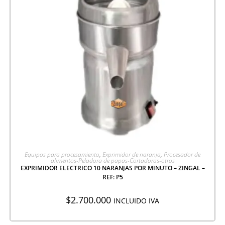
AGREGAR A COTIZACIÓN
Equipos para procesamiento
,
Exprimidor de naranja
,
Procesador de
alimentos-Peladora de papas-Cortadoras-otros
EXPRIMIDOR ELECTRICO 10 NARANJAS POR MINUTO – ZINGAL –
REF: P5
$
2.700.000
INCLUIDO IVA