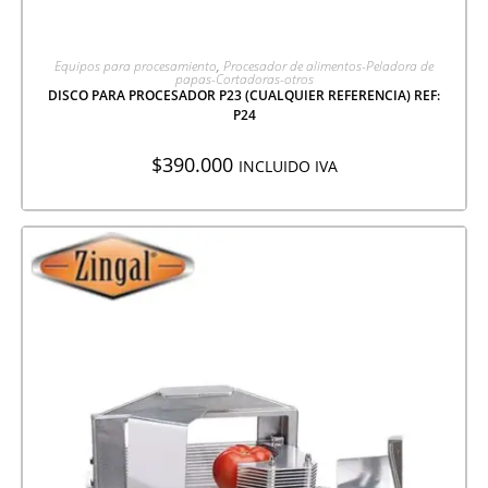
AGREGAR A COTIZACIÓN
Equipos para procesamiento
,
Procesador de alimentos-Peladora de
papas-Cortadoras-otros
DISCO PARA PROCESADOR P23 (CUALQUIER REFERENCIA) REF:
P24
$
390.000
INCLUIDO IVA