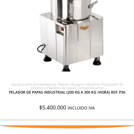
AGREGAR A COTIZACIÓN
Equipos para procesamiento
,
Pelador de papa industrial
,
Procesador de
alimentos-Peladora de papas-Cortadoras-otros
PELADOR DE PAPAS INDUSTRIAL (200 KG A 300 KG /HORA) REF: P30
$
5.400.000
INCLUIDO IVA