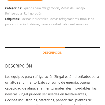
Categorías:
Equipos para refrigeración
,
Mesas de Trabajo
Refrigeradas
,
Refrigeración
Etiquetas:
Cocinas industriales
,
Mesas refrigeradoras
,
mobiliario
para cocinas industriales
,
neveras industriales
,
restaurantes
DESCRIPCIÓN
DESCRIPCIÓN
Los equipos para refrigeración Zingal están diseñados para
un alto rendimiento, bajo consumo de energía, buena
capacidad de almacenamiento, materiales inoxidables, las
neveras Zingal pueden ser usadas en Restaurantes,
Cocinas industriales, cafeterías, panaderías, plantas de