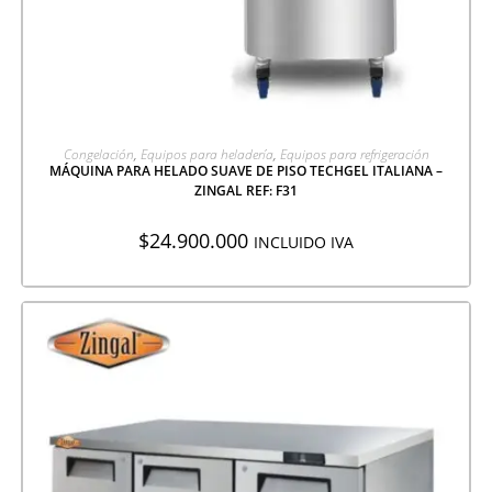
AGREGAR A COTIZACIÓN
Congelación
,
Equipos para heladería
,
Equipos para refrigeración
MÁQUINA PARA HELADO SUAVE DE PISO TECHGEL ITALIANA –
ZINGAL REF: F31
$
24.900.000
INCLUIDO IVA