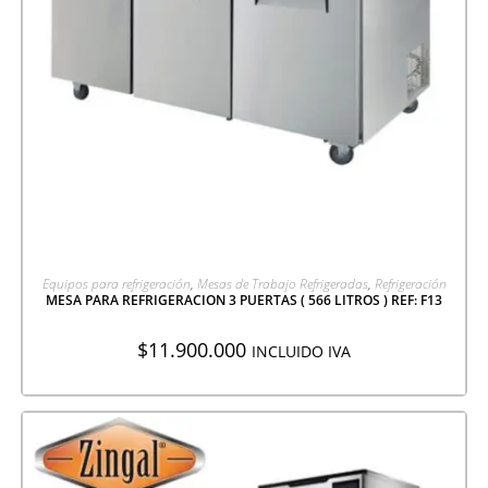
AGREGAR A COTIZACIÓN
Equipos para refrigeración
,
Mesas de Trabajo Refrigeradas
,
Refrigeración
MESA PARA REFRIGERACION 3 PUERTAS ( 566 LITROS ) REF: F13
$
11.900.000
INCLUIDO IVA