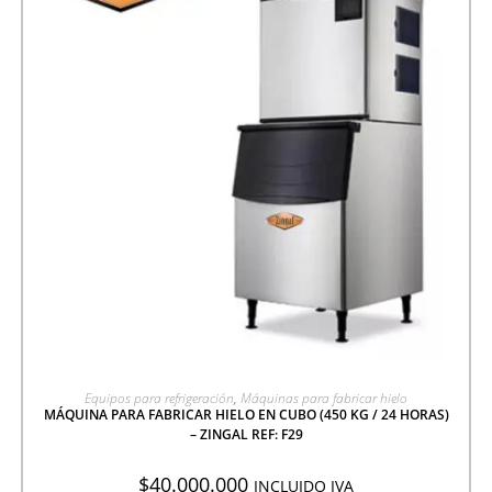
AGREGAR A COTIZACIÓN
Equipos para refrigeración
,
Máquinas para fabricar hielo
MÁQUINA PARA FABRICAR HIELO EN CUBO (450 KG / 24 HORAS)
– ZINGAL REF: F29
$
40.000.000
INCLUIDO IVA