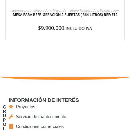
AGREGAR A COTIZACIÓN
Equipos para refrigeración
,
Mesas de Trabajo Refrigeradas
,
Refrigeración
MESA PARA REFRIGERACIÓN 2 PUERTAS ( 364 LITROS) REF: F12
$
9.900.000
INCLUIDO IVA
INFORMACIÓN DE INTERÉS
Proyectos
G
R
U
Servicio de mantenimiento
P
O
Condiciones comerciales
I