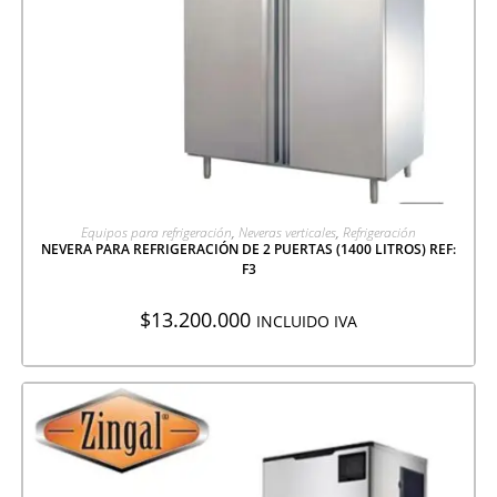
AGREGAR A COTIZACIÓN
Equipos para refrigeración
,
Neveras verticales
,
Refrigeración
NEVERA PARA REFRIGERACIÓN DE 2 PUERTAS (1400 LITROS) REF:
F3
$
13.200.000
INCLUIDO IVA