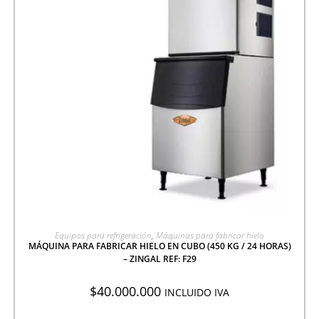
AGREGAR A COTIZACIÓN
Equipos para refrigeración
,
Máquinas para fabricar hielo
MÁQUINA PARA FABRICAR HIELO EN CUBO (450 KG / 24 HORAS)
– ZINGAL REF: F29
$
40.000.000
INCLUIDO IVA