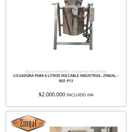
AGREGAR A COTIZACIÓN
Equipos para procesamiento
,
Licuadoras industriales
LICUADORA PARA 6 LITROS VOLCABLE INDUSTRIAL- ZINGAL –
REF: P13
$
2.000.000
INCLUIDO IVA