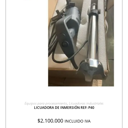
AGREGAR A COTIZACIÓN
Equipos para procesamiento
,
Licuadoras industriales
LICUADORA DE INMERSIÓN REF: P40
$
2.100.000
INCLUIDO IVA