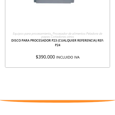
AGREGAR A COTIZACIÓN
Equipos para procesamiento
,
Procesador de alimentos-Peladora de
papas-Cortadoras-otros
DISCO PARA PROCESADOR P23 (CUALQUIER REFERENCIA) REF:
P24
$
390.000
INCLUIDO IVA