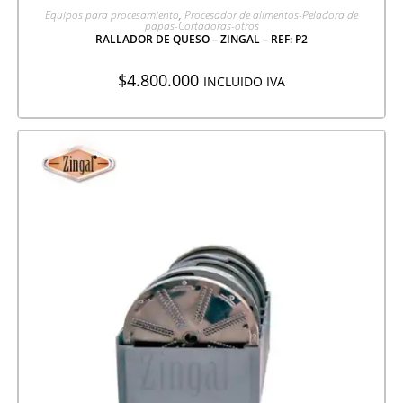
AGREGAR A COTIZACIÓN
Equipos para procesamiento
,
Procesador de alimentos-Peladora de
papas-Cortadoras-otros
RALLADOR DE QUESO – ZINGAL – REF: P2
$
4.800.000
INCLUIDO IVA