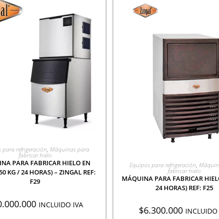
GREGAR A COTIZACIÓN
 para refrigeración
,
Máquinas para
fabricar hielo
AGREGAR A COTIZACI
NA PARA FABRICAR HIELO EN
Equipos para refrigeración
,
Máquin
fabricar hielo
0 KG / 24 HORAS) – ZINGAL REF:
MÁQUINA PARA FABRICAR HIELO 
F29
24 HORAS) REF: F25
0.000.000
INCLUIDO IVA
$
6.300.000
INCLUIDO 