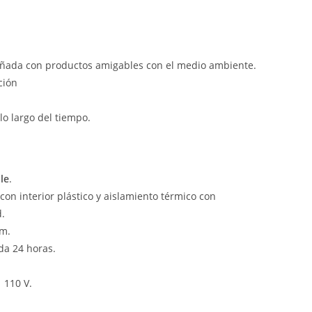
eñada con productos amigables con el medio ambiente.
ción
o largo del tiempo.
le
.
n interior plástico y aislamiento térmico con
d.
cm.
da 24 horas.
 110 V.