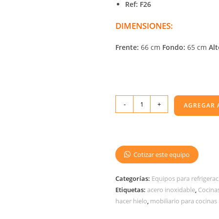
Ref: F26
DIMENSIONES:
Frente:
66 cm
Fondo:
65 cm
Alt
-
+
AGREGAR 
Cotizar este equipo
Categorías:
Equipos para refrigerac
Etiquetas:
acero inoxidable
,
Cocinas
hacer hielo
,
mobiliario para cocinas 