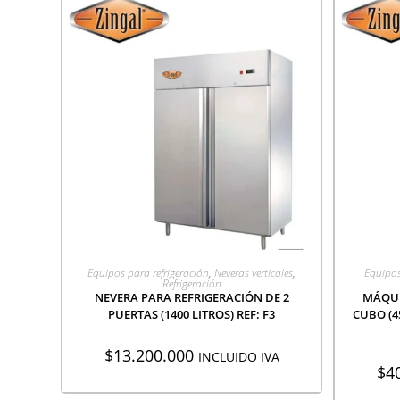
AGREGAR A COTIZACIÓN
A
Equipos para refrigeración
,
Neveras verticales
,
Equipos
Refrigeración
NEVERA PARA REFRIGERACIÓN DE 2
MÁQUI
PUERTAS (1400 LITROS) REF: F3
CUBO (45
$
13.200.000
INCLUIDO IVA
$
4