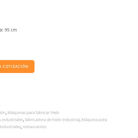
o:
95 cm
A COTIZACIÓN
ión
,
Máquinas para fabricar hielo
 industriales
,
fabricadora de hielo industrial
,
Máquina para
industriales
,
restaurantes