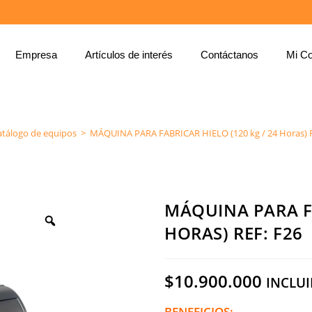
Empresa
Artículos de interés
Contáctanos
Mi Co
MÁQUINA PARA FABRICAR HIELO (120 KG / 24 HORAS) REF: F26
atálogo de equipos
>
MÁQUINA PARA FABRICAR HIELO (120 kg / 24 Horas) R
MÁQUINA PARA FA
HORAS) REF: F26
$
10.900.000
INCLUI
BENEFICIOS: