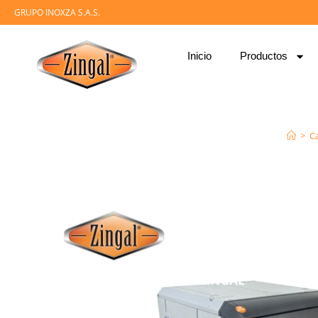
GRUPO INOXZA S.A.S.
Inicio
Productos
>
C