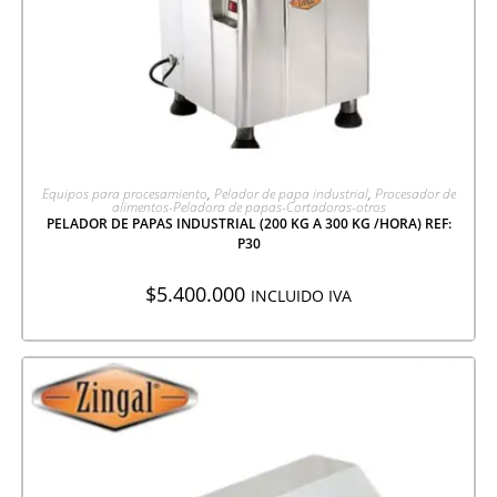
AGREGAR A COTIZACIÓN
Equipos para procesamiento
,
Pelador de papa industrial
,
Procesador de
alimentos-Peladora de papas-Cortadoras-otros
PELADOR DE PAPAS INDUSTRIAL (200 KG A 300 KG /HORA) REF:
P30
$
5.400.000
INCLUIDO IVA