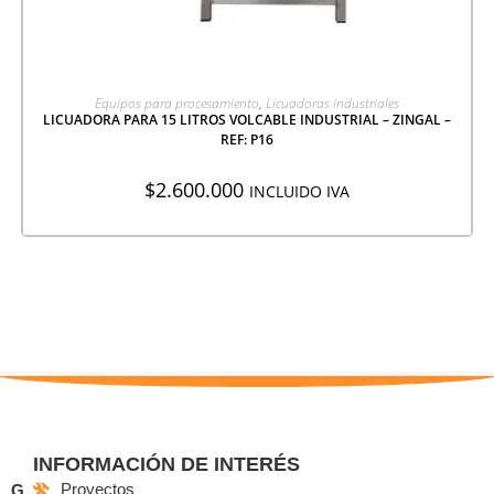
AGREGAR A COTIZACIÓN
Equipos para procesamiento
,
Licuadoras industriales
LICUADORA PARA 15 LITROS VOLCABLE INDUSTRIAL – ZINGAL –
REF: P16
$
2.600.000
INCLUIDO IVA
INFORMACIÓN DE INTERÉS
Proyectos
G