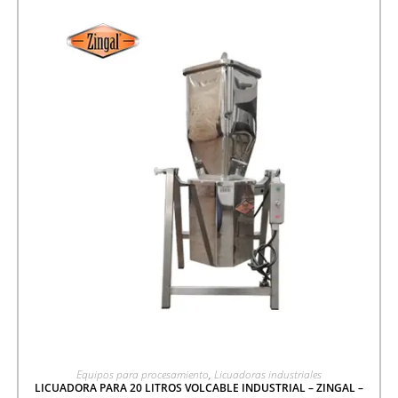
AGREGAR A COTIZACIÓN
Equipos para procesamiento
,
Licuadoras industriales
LICUADORA PARA 20 LITROS VOLCABLE INDUSTRIAL – ZINGAL –