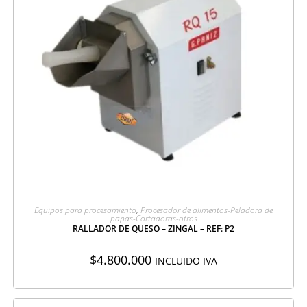
AGREGAR A COTIZACIÓN
Equipos para procesamiento
,
Procesador de alimentos-Peladora de
papas-Cortadoras-otros
RALLADOR DE QUESO – ZINGAL – REF: P2
$
4.800.000
INCLUIDO IVA