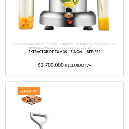
AGREGAR A COTIZACIÓN
Equipos para procesamiento
,
Exprimidor de naranja
,
Procesador de
alimentos-Peladora de papas-Cortadoras-otros
EXTRACTOR DE ZUMOS – ZINGAL – REF: P32
$
3.700.000
INCLUIDO IVA
¡OFERTA!