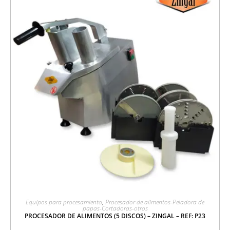
AGREGAR A COTIZACIÓN
Equipos para procesamiento
,
Procesador de alimentos-Peladora de
papas-Cortadoras-otros
PROCESADOR DE ALIMENTOS (5 DISCOS) – ZINGAL – REF: P23