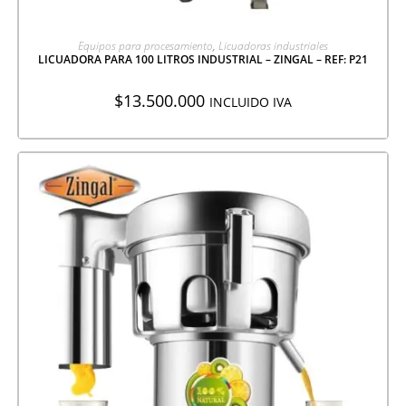
AGREGAR A COTIZACIÓN
Equipos para procesamiento
,
Licuadoras industriales
LICUADORA PARA 100 LITROS INDUSTRIAL – ZINGAL – REF: P21
$
13.500.000
INCLUIDO IVA