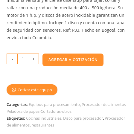
máquina versátil y eficiente diseñadp para tajar, cortar y
rallar con una producción media de 400 a 500 kg/hora. Su
motor de 1 h.p. y discos de acero inoxidable garantizan un
rendimiento óptimo. Incluye 1 disco y cuenta con una tapa
de seguridad con sensores. Ref: P33. Hecho en Bogotá, con
envío a toda Colombia.
-
+
AGREGAR A COTIZACIÓN
Cotizar este equipo
Categorías:
Equipos para procesamiento
,
Procesador de alimentos-
Peladora de papas-Cortadoras-otros
Etiquetas:
Cocinas industriales
,
Disco para procesador
,
Procesador
de alimentos
,
restaurantes