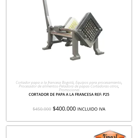
AGREGAR A COTIZACIÓN
Cortador papa a la francesa Bogotá
,
Equipos para procesamiento
,
Procesador de alimentos-Peladora de papas-Cortadoras-otros
,
Promociones
CORTADOR DE PAPA A LA FRANCESA REF: P25
$
400.000
$
450.000
INCLUIDO IVA