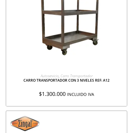
AGREGAR A COTIZACIÓN
Autoservicio
,
Carro Transportador
CARRO TRANSPORTADOR CON 3 NIVELES REF: A12
$
1.300.000
INCLUIDO IVA