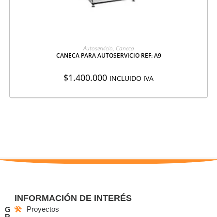
AGREGAR A COTIZACIÓN
Autoservicio
,
Caneca
CANECA PARA AUTOSERVICIO REF: A9
$
1.400.000
INCLUIDO IVA
INFORMACIÓN DE INTERÉS
Proyectos
G
R