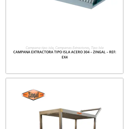
LEER MÁS
Campana tipo isla
,
Campanas Extractoras
,
Tipo Isla
CAMPANA EXTRACTORA TIPO ISLA ACERO 304 – ZINGAL – REF:
EX4