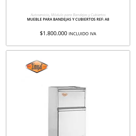
AGREGAR A COTIZACIÓN
Autoservicio
,
Módulo para Bandejas y Cubiertos
MUEBLE PARA BANDEJAS Y CUBIERTOS REF: A8
$
1.800.000
INCLUIDO IVA