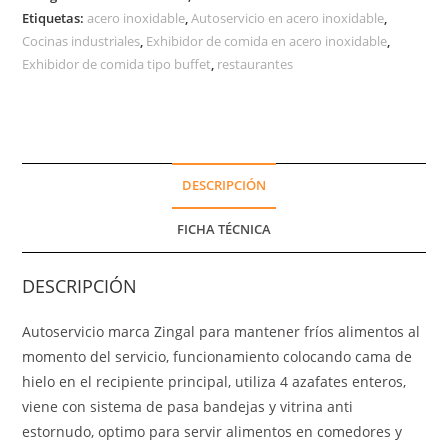
Etiquetas:
acero inoxidable
,
Autoservicio en acero inoxidable
,
Cocinas industriales
,
Exhibidor de comida en acero inoxidable
,
Exhibidor de comida tipo buffet
,
restaurantes
DESCRIPCIÓN
FICHA TÉCNICA
DESCRIPCIÓN
Autoservicio marca Zingal para mantener fríos alimentos al
momento del servicio, funcionamiento colocando cama de
hielo en el recipiente principal, utiliza 4 azafates enteros,
viene con sistema de pasa bandejas y vitrina anti
estornudo, optimo para servir alimentos en comedores y