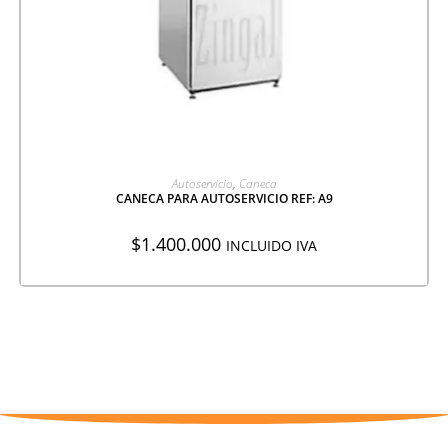
AGREGAR A COTIZACIÓN
Autoservicio
,
Caneca
CANECA PARA AUTOSERVICIO REF: A9
$
1.400.000
INCLUIDO IVA