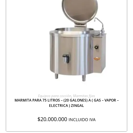
AGREGAR A COTIZACIÓN
Equipos para cocción
,
Marmitas fijas
MARMITA PARA 75 LITROS – (20 GALONES) A ( GAS – VAPOR –
ELECTRICA ) ZINGAL
$
20.000.000
INCLUIDO IVA