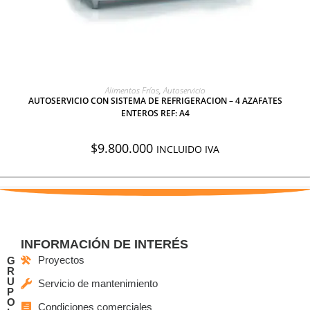
AGREGAR A COTIZACIÓN
Alimentos Fríos
,
Autoservicio
AUTOSERVICIO CON SISTEMA DE REFRIGERACION – 4 AZAFATES
ENTEROS REF: A4
$
9.800.000
INCLUIDO IVA
INFORMACIÓN DE INTERÉS
Proyectos
G
R
U
Servicio de mantenimiento
P
O
Condiciones comerciales