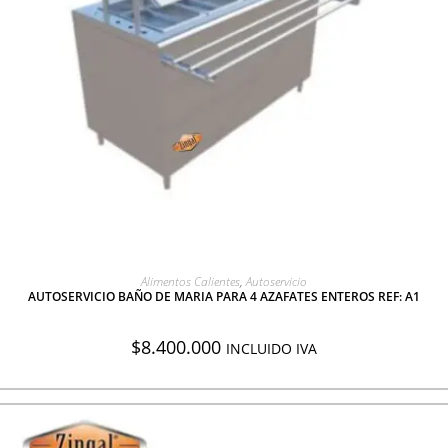
AGREGAR A COTIZACIÓN
Alimentos Calientes
,
Autoservicio
AUTOSERVICIO BAÑO DE MARIA PARA 4 AZAFATES ENTEROS REF: A1
$
8.400.000
INCLUIDO IVA