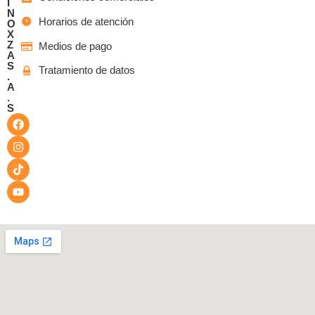
I
N
Horarios de atención
O
X
Z
Medios de pago
A
S
Tratamiento de datos
.
A
.
S