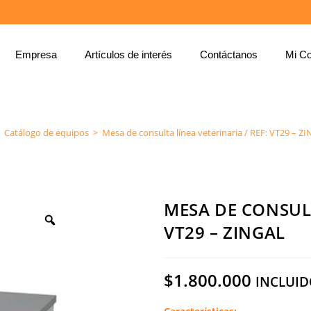
Empresa
Artículos de interés
Contáctanos
Mi Co
MESA DE CONSULTA LÍNEA VETERINARIA / REF: VT29 – ZINGAL
Catálogo de equipos
>
Mesa de consulta línea veterinaria / REF: VT29 – Z
MESA DE CONSULT
VT29 – ZINGAL
$
1.800.000
INCLUID