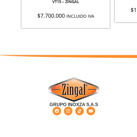
VT15 – ZINGAL
$
1
$
7.700.000
INCLUIDO IVA
GRUPO INOXZA S.A.S