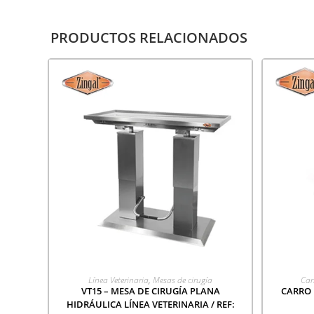
PRODUCTOS RELACIONADOS
AGREGAR A COTIZACIÓN
A
Línea Veterinaria
,
Mesas de cirugía
Car
VT15 – MESA DE CIRUGÍA PLANA
CARRO 
HIDRÁULICA LÍNEA VETERINARIA / REF: