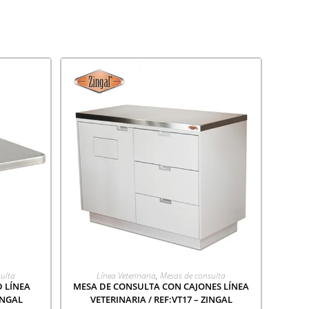
ÓN
AGREGAR A COTIZACIÓN
ulta
Línea Veterinaria
,
Mesas de consulta
 LÍNEA
MESA DE CONSULTA CON CAJONES LÍNEA
ZINGAL
VETERINARIA / REF:VT17 – ZINGAL