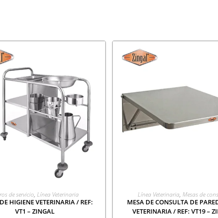
GREGAR A COTIZACIÓN
AGREGAR A COTIZACI
ros de servicio
,
Línea Veterinaria
Línea Veterinaria
,
Mesas de cons
DE HIGIENE VETERINARIA / REF:
MESA DE CONSULTA DE PARED
VT1 – ZINGAL
VETERINARIA / REF: VT19 – 