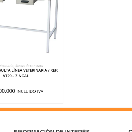
EGAR A COTIZACIÓN
eterinaria
,
Mesas de consulta
ULTA LÍNEA VETERINARIA / REF:
VT29 – ZINGAL
00.000
INCLUIDO IVA
INFORMACIÓN DE INTERÉS