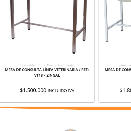
AGREGAR A COTIZACIÓN
AGR
Línea Veterinaria
,
Mesas de consulta
Línea V
MESA DE CONSULTA LÍNEA VETERINARIA / REF:
MESA DE CONS
VT18 – ZINGAL
$
1.500.000
$
1.8
INCLUIDO IVA