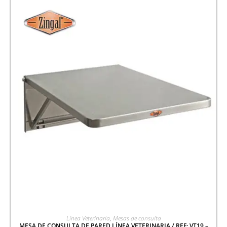
AGREGAR A COTIZACIÓN
Línea Veterinaria
,
Mesas de consulta
MESA DE CONSULTA DE PARED LÍNEA VETERINARIA / REF: VT19 –