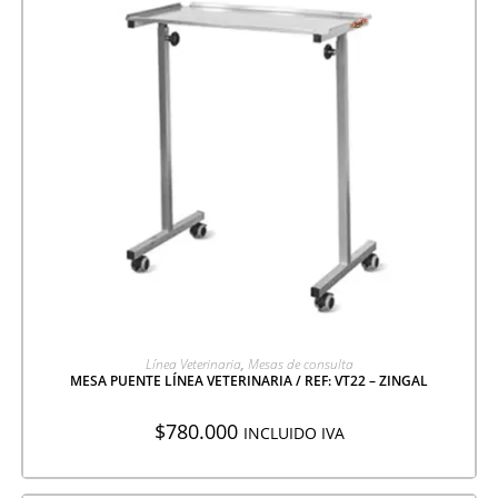
AGREGAR A COTIZACIÓN
Línea Veterinaria
,
Mesas de consulta
MESA PUENTE LÍNEA VETERINARIA / REF: VT22 – ZINGAL
$
780.000
INCLUIDO IVA