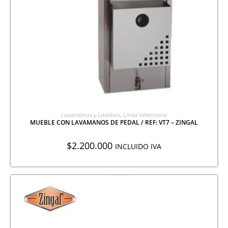
AGREGAR A COTIZACIÓN
Lavamanos y Lavabos
,
Línea Veterinaria
MUEBLE CON LAVAMANOS DE PEDAL / REF: VT7 – ZINGAL
$
2.200.000
INCLUIDO IVA