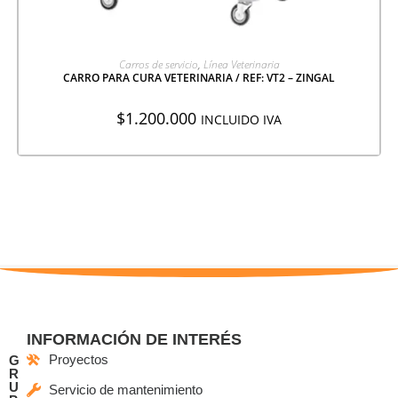
AGREGAR A COTIZACIÓN
Carros de servicio
,
Línea Veterinaria
CARRO PARA CURA VETERINARIA / REF: VT2 – ZINGAL
$
1.200.000
INCLUIDO IVA
INFORMACIÓN DE INTERÉS
Proyectos
G
R
U
Servicio de mantenimiento