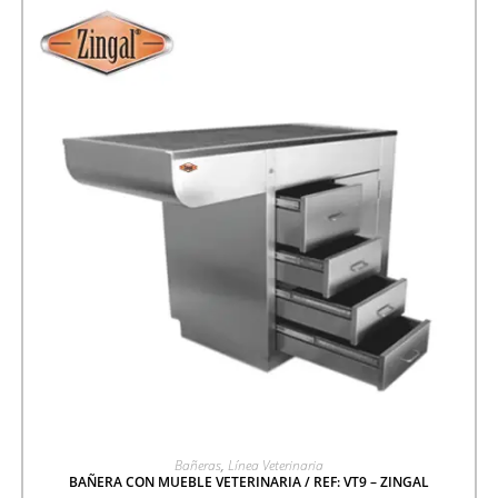
AGREGAR A COTIZACIÓN
Bañeras
,
Línea Veterinaria
BAÑERA CON MUEBLE VETERINARIA / REF: VT9 – ZINGAL