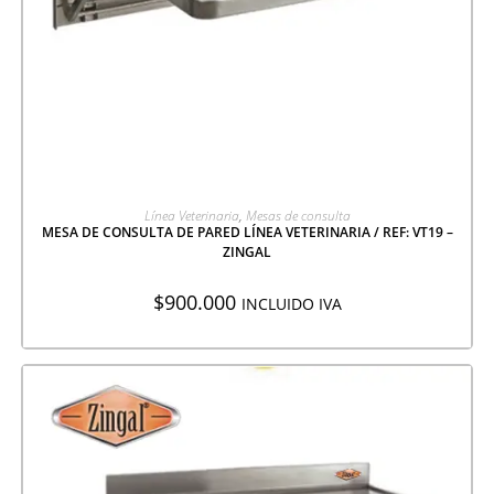
AGREGAR A COTIZACIÓN
Línea Veterinaria
,
Mesas de consulta
MESA DE CONSULTA DE PARED LÍNEA VETERINARIA / REF: VT19 –
ZINGAL
$
900.000
INCLUIDO IVA