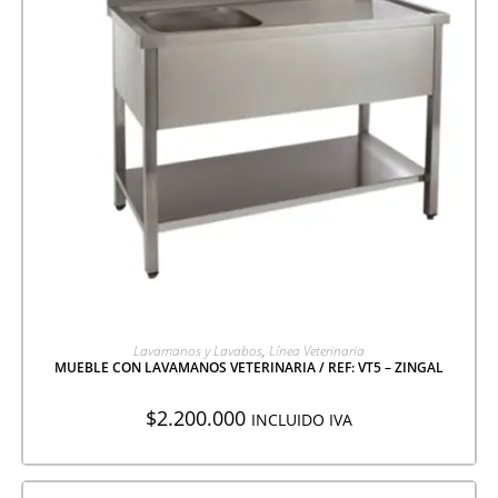
AGREGAR A COTIZACIÓN
Lavamanos y Lavabos
,
Línea Veterinaria
MUEBLE CON LAVAMANOS VETERINARIA / REF: VT5 – ZINGAL
$
2.200.000
INCLUIDO IVA