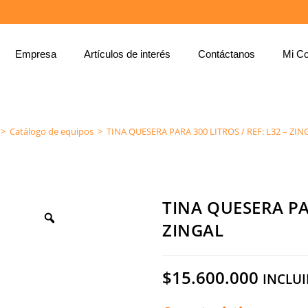
Empresa
Artículos de interés
Contáctanos
Mi Co
TINA QUESERA PARA 300 LITROS / REF: L32 – ZINGAL
>
Catálogo de equipos
>
TINA QUESERA PARA 300 LITROS / REF: L32 – ZIN
TINA QUESERA PAR
ZINGAL
$
15.600.000
INCLUI