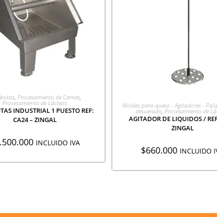
GREGAR A COTIZACIÓN
botas
,
Procesamiento de Carnes
,
AGREGAR A COTIZACI
Procesamiento de Lácteos
Moldes para queso - Agitadores - Pal
AS INDUSTRIAL 1 PUESTO REF:
desuerado
,
Procesamiento de Lá
AGITADOR DE LIQUIDOS / REF:
CA24 – ZINGAL
ZINGAL
.500.000
INCLUIDO IVA
$
660.000
INCLUIDO I