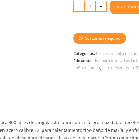
-
+
AGREGAR 
Cotizar este equipo
Categorías:
Procesamiento de Láct
Etiquetas:
tina para productos lact
baño de maria
,
tina quesera para 30
ara 300 litros de zingal, esta fabricada en acero inoxidable tipo 3
en acero calibre 12, para calentamiento tipo baño de maría y enfr
la de alivio para el vapor, desagüe en la parte inferior con inclina