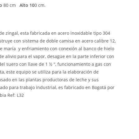
o
80 cm
Alto 10
0 cm.
de zingal, esta fabricada en acero inoxidable tipo 304
struye con sistema de doble camisa en acero calibre 12,
e maría y enfriamiento con conexión al banco de hielo
e alivio para el vapor, desagüe en la parte inferior con
del suero con llave de 1 ½ “, funcionamiento a gas con
a, este equipo se utiliza para la elaboración de
usado en las plantas productoras de leche y sus
ado para trabajo industrial, es fabricado en Bogotá por
bia Ref: L32