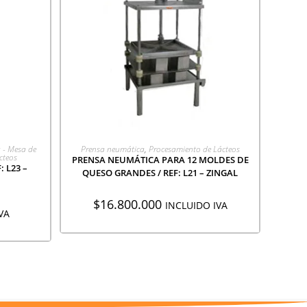
ÓN
AGREGAR A COTIZACIÓN
a - Mesa de
Prensa neumática
,
Procesamiento de Lácteos
cteos
PRENSA NEUMÁTICA PARA 12 MOLDES DE
 L23 –
QUESO GRANDES / REF: L21 – ZINGAL
$
16.800.000
INCLUIDO IVA
VA