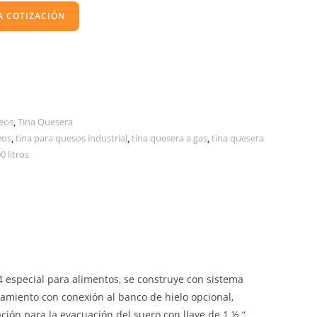
A COTIZACIÓN
eos
,
Tina Quesera
eos
,
tina para quesos industrial
,
tina quesera a gas
,
tina quesera
0 litros
04 especial para alimentos, se construye con sistema
iamiento con conexión al banco de hielo opcional,
ción para la evacuación del suero con llave de 1 ½ “,