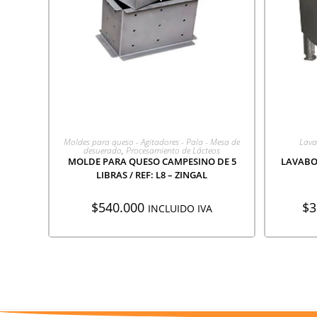
AGREGAR A COTIZACIÓN
A
Moldes para queso - Agitadores - Pala - Mesa de
Lava
desuerado
,
Procesamiento de Lácteos
MOLDE PARA QUESO CAMPESINO DE 5
LAVABOT
LIBRAS / REF: L8 – ZINGAL
$
540.000
$
3
INCLUIDO IVA