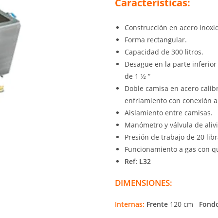
Características:
Construcción en acero inoxi
Forma rectangular.
Capacidad de 300 litros.
Desagüe en la parte inferior
de 1 ½ “
Doble camisa en acero calib
enfriamiento con conexión a
Aislamiento entre camisas.
Manómetro y válvula de alivi
Presión de trabajo de 20 libr
Funcionamiento a gas con qu
Ref: L32
DIMENSIONES:
Internas:
Frente
120 cm
Fond